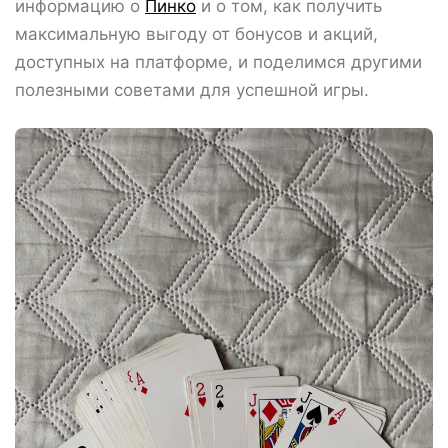
информацию о
Пинко
и о том, как получить
максимальную выгоду от бонусов и акций,
доступных на платформе, и поделимся другими
полезными советами для успешной игры.