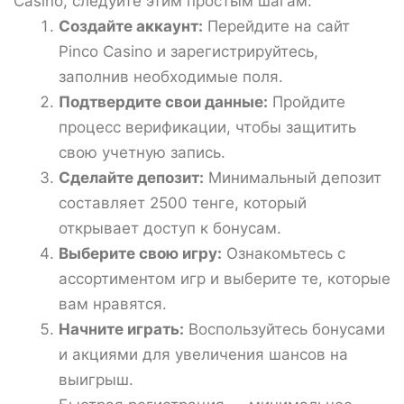
Casino, следуйте этим простым шагам:
Создайте аккаунт:
Перейдите на сайт
Pinco Casino и зарегистрируйтесь,
заполнив необходимые поля.
Подтвердите свои данные:
Пройдите
процесс верификации, чтобы защитить
свою учетную запись.
Сделайте депозит:
Минимальный депозит
составляет 2500 тенге, который
открывает доступ к бонусам.
Выберите свою игру:
Ознакомьтесь с
ассортиментом игр и выберите те, которые
вам нравятся.
Начните играть:
Воспользуйтесь бонусами
и акциями для увеличения шансов на
выигрыш.