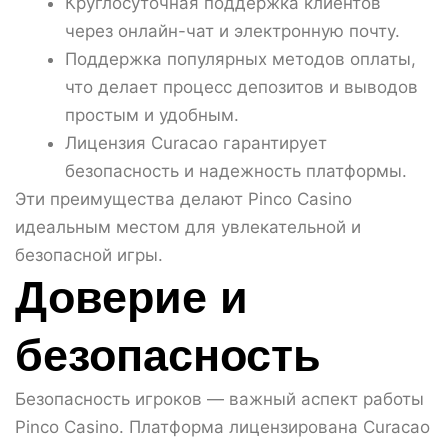
Круглосуточная поддержка клиентов
через онлайн-чат и электронную почту.
Поддержка популярных методов оплаты,
что делает процесс депозитов и выводов
простым и удобным.
Лицензия Curacao гарантирует
безопасность и надежность платформы.
Эти преимущества делают Pinco Casino
идеальным местом для увлекательной и
безопасной игры.
Доверие и
безопасность
Безопасность игроков — важный аспект работы
Pinco Casino. Платформа лицензирована Curacao