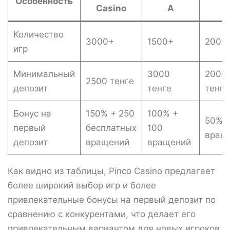
Особенность
Casino
A
Количество
3000+
1500+
2000
игр
Минимальный
3000
2000
2500 тенге
депозит
тенге
тенге
Бонус на
150% + 250
100% +
50% +
первый
бесплатных
100
вращ
депозит
вращений
вращений
Как видно из таблицы, Pinco Casino предлагает
более широкий выбор игр и более
привлекательные бонусы на первый депозит по
сравнению с конкурентами, что делает его
привлекательным вариантом для новых игроков.