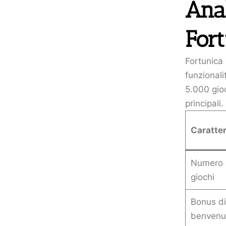
Anal
For
Fortunica 
funzionali
5.000 gioc
principali
Caratter
Numero 
giochi
Bonus di
benvenu