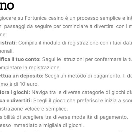
ino
 giocare su Fortunica casino è un processo semplice e int
i passaggi da seguire per cominciare a divertirsi con i mi
ine:
istrati:
Compila il modulo di registrazione con i tuoi dati
sonali.
fica il tuo conto:
Segui le istruzioni per confermare la t
ompletare la registrazione.
ettua un deposito:
Scegli un metodo di pagamento. Il d
imo è di 10 euro.
lora i giochi:
Naviga tra le diverse categorie di giochi dis
a e divertiti:
Scegli il gioco che preferisci e inizia a s
istrazione veloce e semplice.
sibilità di scegliere tra diverse modalità di pagamento.
esso immediato a migliaia di giochi.