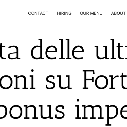
CONTACT
HIRING
OUR MENU
ABOUT
ta delle ul
oni su For
bonus impe