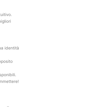
uitivo.
gliori
ua identità
eposito
ponibili.
commettere!