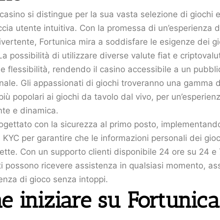
casino si distingue per la sua vasta selezione di giochi 
ccia utente intuitiva. Con la promessa di un’esperienza d
ivertente, Fortunica mira a soddisfare le esigenze dei gi
a possibilità di utilizzare diverse valute fiat e criptovalu
 flessibilità, rendendo il casino accessibile a un pubbli
nale. Gli appassionati di giochi troveranno una gamma d
 più popolari ai giochi da tavolo dal vivo, per un’esperien
nte e dinamica.
progettato con la sicurezza al primo posto, implementand
KYC per garantire che le informazioni personali dei gioc
ette. Con un supporto clienti disponibile 24 ore su 24 e 
nti possono ricevere assistenza in qualsiasi momento, a
enza di gioco senza intoppi.
e iniziare su Fortunica