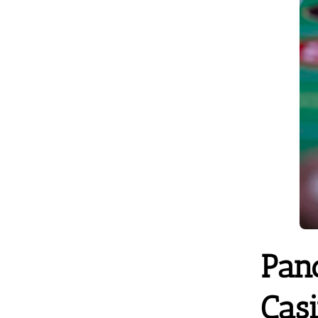
Pan
Cas