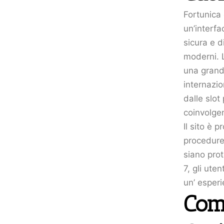
Fortunica 
un’interfa
sicura e d
moderni. L
una grande
internazio
dalle slot
coinvolge
Il sito è 
procedure 
siano prot
7, gli ute
un’ esperi
Com