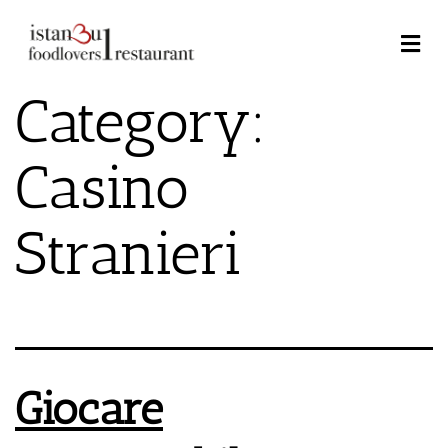
Category:
Casino
Stranieri
Giocare