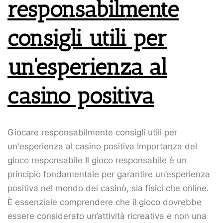
responsabilmente
consigli utili per
un'esperienza al
casino positiva
Giocare responsabilmente consigli utili per
un'esperienza al casino positiva Importanza del
gioco responsabile Il gioco responsabile è un
principio fondamentale per garantire un’esperienza
positiva nel mondo dei casinò, sia fisici che online.
È essenziale comprendere che il gioco dovrebbe
essere considerato un’attività ricreativa e non una