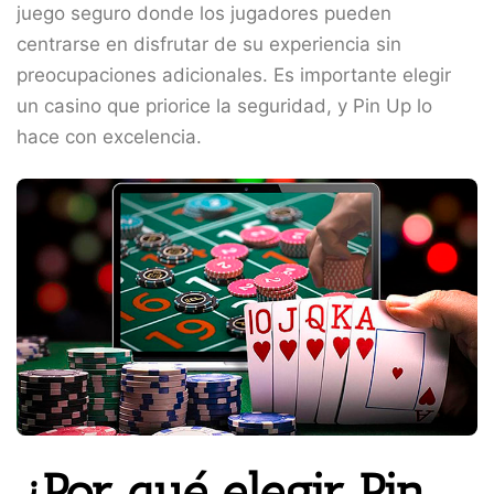
juego seguro donde los jugadores pueden
centrarse en disfrutar de su experiencia sin
preocupaciones adicionales. Es importante elegir
un casino que priorice la seguridad, y Pin Up lo
hace con excelencia.
¿Por qué elegir Pin