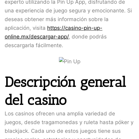
experto utilizando la Pin Up App, disfrutando de
una experiencia de juego segura y emocionante. Si
deseas obtener más información sobre la
aplicación, visita
https://casino-pin-up-
online.mx/descargar-app/
, donde podrás
descargarla fácilmente.
Descripción general
del casino
Los casinos ofrecen una amplia variedad de
juegos, desde tragamonedas y ruleta hasta póker y
blackjack. Cada uno de estos juegos tiene sus