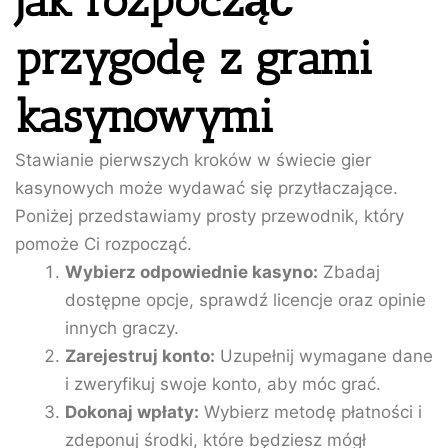
Jak rozpocząć
przygodę z grami
kasynowymi
Stawianie pierwszych kroków w świecie gier
kasynowych może wydawać się przytłaczające.
Poniżej przedstawiamy prosty przewodnik, który
pomoże Ci rozpocząć.
Wybierz odpowiednie kasyno:
Zbadaj
dostępne opcje, sprawdź licencje oraz opinie
innych graczy.
Zarejestruj konto:
Uzupełnij wymagane dane
i zweryfikuj swoje konto, aby móc grać.
Dokonaj wpłaty:
Wybierz metodę płatności i
zdeponuj środki, które będziesz mógł