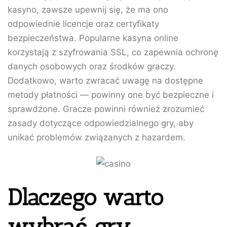
kasyno, zawsze upewnij się, że ma ono
odpowiednie licencje oraz certyfikaty
bezpieczeństwa. Popularne kasyna online
korzystają z szyfrowania SSL, co zapewnia ochronę
danych osobowych oraz środków graczy.
Dodatkowo, warto zwracać uwagę na dostępne
metody płatności — powinny one być bezpieczne i
sprawdzone. Gracze powinni również zrozumieć
zasady dotyczące odpowiedzialnego gry, aby
unikać problemów związanych z hazardem.
Dlaczego warto
wybrać gry