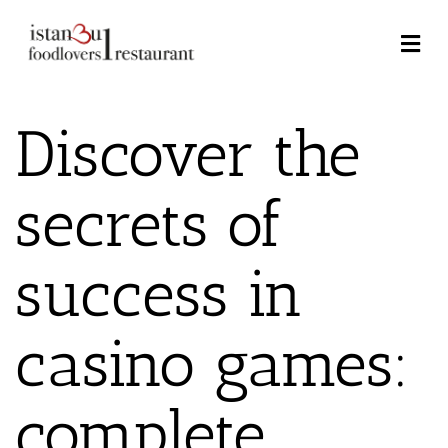
Discover the
secrets of
success in
casino games:
complete