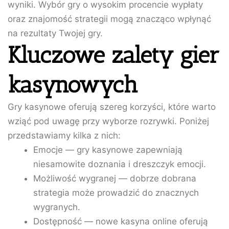
wyniki. Wybór gry o wysokim procencie wypłaty
oraz znajomość strategii mogą znacząco wpłynąć
na rezultaty Twojej gry.
Kluczowe zalety gier
kasynowych
Gry kasynowe oferują szereg korzyści, które warto
wziąć pod uwagę przy wyborze rozrywki. Poniżej
przedstawiamy kilka z nich:
Emocje — gry kasynowe zapewniają
niesamowite doznania i dreszczyk emocji.
Możliwość wygranej — dobrze dobrana
strategia może prowadzić do znacznych
wygranych.
Dostępność — nowe kasyna online oferują