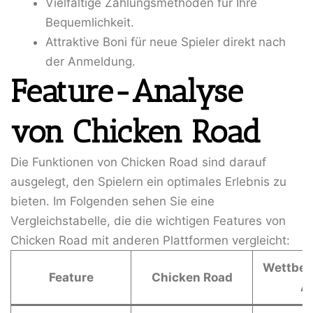
Vielfältige Zahlungsmethoden für Ihre
Bequemlichkeit.
Attraktive Boni für neue Spieler direkt nach
der Anmeldung.
Feature-Analyse
von Chicken Road
Die Funktionen von Chicken Road sind darauf
ausgelegt, den Spielern ein optimales Erlebnis zu
bieten. Im Folgenden sehen Sie eine
Vergleichstabelle, die die wichtigen Features von
Chicken Road mit anderen Plattformen vergleicht:
Wettbew
Feature
Chicken Road
A