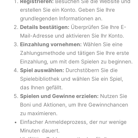
Registrieren:
Besuchen Sie die Website und
erstellen Sie ein Konto. Geben Sie Ihre
grundlegenden Informationen an.
Details bestätigen:
Überprüfen Sie Ihre E-
Mail-Adresse und aktivieren Sie Ihr Konto.
Einzahlung vornehmen:
Wählen Sie eine
Zahlungsmethode und tätigen Sie Ihre erste
Einzahlung, um mit dem Spielen zu beginnen.
Spiel auswählen:
Durchstöbern Sie die
Spielebibliothek und wählen Sie ein Spiel,
das Ihnen gefällt.
Spielen und Gewinne erzielen:
Nutzen Sie
Boni und Aktionen, um Ihre Gewinnchancen
zu maximieren.
Einfacher Anmeldeprozess, der nur wenige
Minuten dauert.