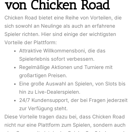
von Chicken Road
Chicken Road bietet eine Reihe von Vorteilen, die
sich sowohl an Neulinge als auch an erfahrene
Spieler richten. Hier sind einige der wichtigsten
Vorteile der Plattform:
Attraktive Willkommensboni, die das
Spielerlebnis sofort verbessern.
Regelmäßige Aktionen und Turniere mit
großartigen Preisen.
Eine große Auswahl an Spielen, von Slots bis
hin zu Live-Dealerspielen.
24/7 Kundensupport, der bei Fragen jederzeit
zur Verfügung steht.
Diese Vorteile tragen dazu bei, dass Chicken Road
nicht nur eine Plattform zum Spielen, sondern auch