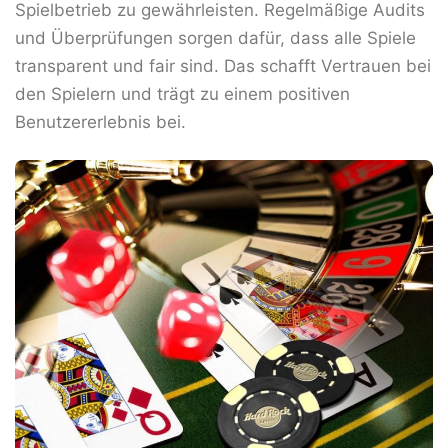
Spielbetrieb zu gewährleisten. Regelmäßige Audits
und Überprüfungen sorgen dafür, dass alle Spiele
transparent und fair sind. Das schafft Vertrauen bei
den Spielern und trägt zu einem positiven
Benutzererlebnis bei.