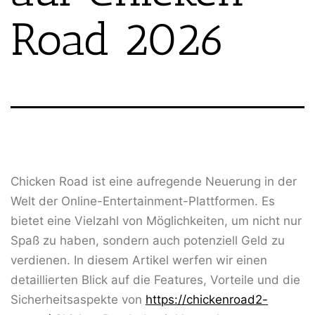
Road 2026
Chicken Road ist eine aufregende Neuerung in der
Welt der Online-Entertainment-Plattformen. Es
bietet eine Vielzahl von Möglichkeiten, um nicht nur
Spaß zu haben, sondern auch potenziell Geld zu
verdienen. In diesem Artikel werfen wir einen
detaillierten Blick auf die Features, Vorteile und die
Sicherheitsaspekte von
https://chickenroad2-