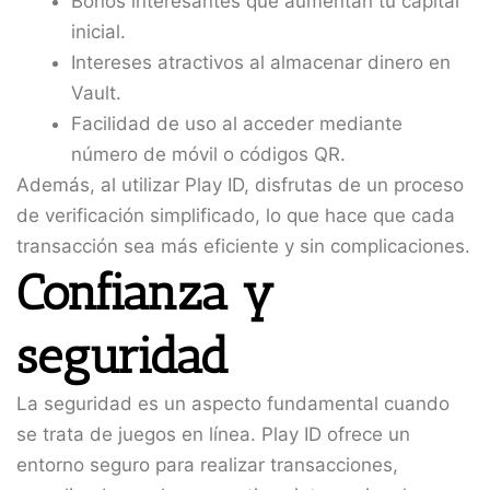
Bonos interesantes que aumentan tu capital
inicial.
Intereses atractivos al almacenar dinero en
Vault.
Facilidad de uso al acceder mediante
número de móvil o códigos QR.
Además, al utilizar Play ID, disfrutas de un proceso
de verificación simplificado, lo que hace que cada
transacción sea más eficiente y sin complicaciones.
Confianza y
seguridad
La seguridad es un aspecto fundamental cuando
se trata de juegos en línea. Play ID ofrece un
entorno seguro para realizar transacciones,