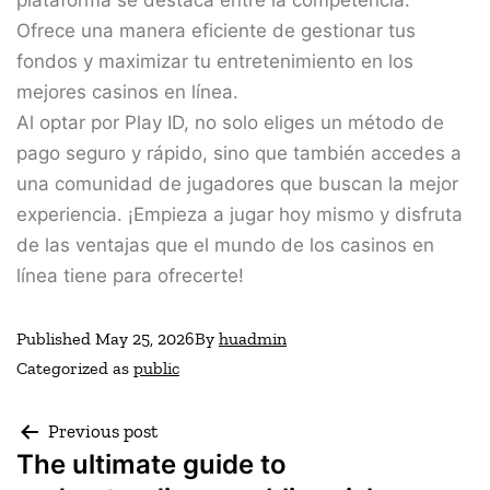
plataforma se destaca entre la competencia.
Ofrece una manera eficiente de gestionar tus
fondos y maximizar tu entretenimiento en los
mejores casinos en línea.
Al optar por Play ID, no solo eliges un método de
pago seguro y rápido, sino que también accedes a
una comunidad de jugadores que buscan la mejor
experiencia. ¡Empieza a jugar hoy mismo y disfruta
de las ventajas que el mundo de los casinos en
línea tiene para ofrecerte!
Published
May 25, 2026
By
huadmin
Categorized as
public
Previous post
The ultimate guide to