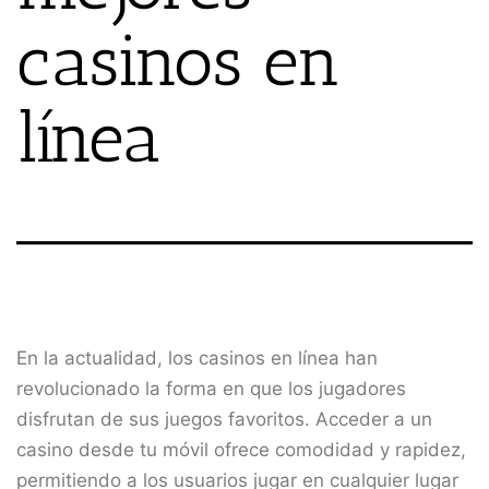
casinos en
línea
En la actualidad, los casinos en línea han
revolucionado la forma en que los jugadores
disfrutan de sus juegos favoritos. Acceder a un
casino desde tu móvil ofrece comodidad y rapidez,
permitiendo a los usuarios jugar en cualquier lugar