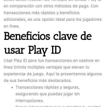
en comparación con otros métodos de pago. Con
transacciones más rápidas y beneficios
adicionales, es una opción ideal para los jugadores
en línea.
Beneficios clave de
usar Play ID
Usar Play ID para tus transacciones en casinos en
línea brinda múltiples ventajas que elevan tu
experiencia de juego. Aquí te presentamos algunos
de sus beneficios más destacados.
Transacciones rápidas y seguras,
asegurando que puedas jugar sin
interrupciones.