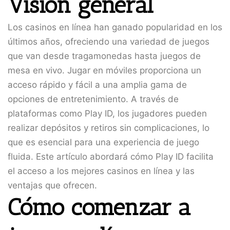
Visión general
Los casinos en línea han ganado popularidad en los
últimos años, ofreciendo una variedad de juegos
que van desde tragamonedas hasta juegos de
mesa en vivo. Jugar en móviles proporciona un
acceso rápido y fácil a una amplia gama de
opciones de entretenimiento. A través de
plataformas como Play ID, los jugadores pueden
realizar depósitos y retiros sin complicaciones, lo
que es esencial para una experiencia de juego
fluida. Este artículo abordará cómo Play ID facilita
el acceso a los mejores casinos en línea y las
ventajas que ofrecen.
Cómo comenzar a