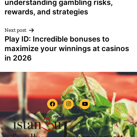
understanding gambling risks,
rewards, and strategies
Next post
Play ID: Incredible bonuses to
maximize your winnings at casinos
in 2026