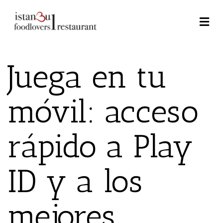
Juega en tu
móvil: acceso
rápido a Play
ID y a los
mejores