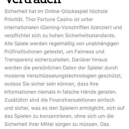
Sicherheit hat im Online-Glücksspiel höchste
Priorität. Thor Fortune Casino ist unter
internationalen iGaming-Vorschriften lizenziert und
verpflichtet sich zu hohen Sicherheitsstandards.
Alle Spiele werden regelmäßig von unabhängigen
Prüfinstitutionen getestet, um Fairness und
Transparenz sicherzustellen. Darüber hinaus
werden die persönlichen Daten der Spieler durch
moderne Verschlüsselungstechnologien geschützt,
sodass Sie sicher sein können, dass Ihre
Informationen niemals in falsche Hände geraten.
Zusätzlich sind die Finanztransaktionen einfach
und sicher, was es den Spielern ermöglicht, sich auf
das Spielen zu konzentrieren, ohne sich um die
Sicherheit ihrer Mittel sorgen zu müssen. Das