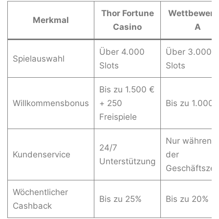
Thor Fortune
Wettbewerb
Merkmal
Casino
A
Über 4.000
Über 3.000
Spielauswahl
Slots
Slots
Bis zu 1.500 €
Willkommensbonus
+ 250
Bis zu 1.000 
Freispiele
Nur während
24/7
Kundenservice
der
Unterstützung
Geschäftszei
Wöchentlicher
Bis zu 25%
Bis zu 20%
Cashback