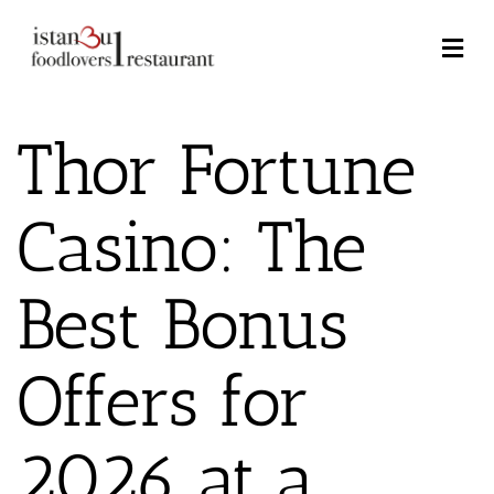
Thor Fortune
Casino: The
Best Bonus
Offers for
2026 at a