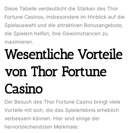
Diese Tabelle verdeutlicht die Stärken des Thor
Fortune Casinos, insbesondere im Hinblick auf die
Spielauswahl und die attraktiven Bonusangebote,
die Spielern helfen, ihre Gewinnchancen zu
maximieren.
Wesentliche Vorteile
von Thor Fortune
Casino
Der Besuch des Thor Fortune Casino bringt viele
Vorteile mit sich, die das Spielerlebnis erheblich
verbessern können. Hier sind einige der
hervorstechendsten Merkmale: