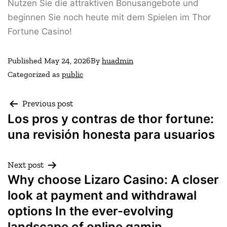
Nutzen Sie die attraktiven Bonusangebote und
beginnen Sie noch heute mit dem Spielen im Thor
Fortune Casino!
Published
May 24, 2026
By
huadmin
Categorized as
public
Previous post
Los pros y contras de thor fortune:
una revisión honesta para usuarios
Next post
Why choose Lizaro Casino: A closer
look at payment and withdrawal
options In the ever-evolving
landscape of online gamin