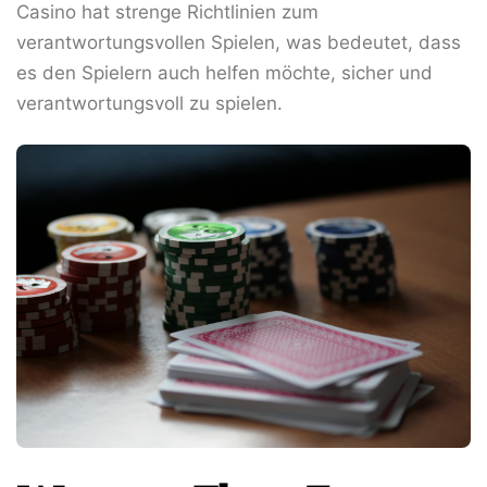
Casino hat strenge Richtlinien zum
verantwortungsvollen Spielen, was bedeutet, dass
es den Spielern auch helfen möchte, sicher und
verantwortungsvoll zu spielen.