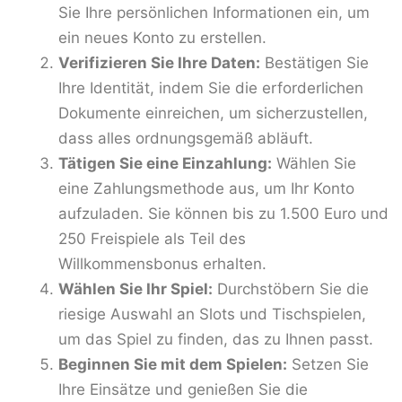
Sie Ihre persönlichen Informationen ein, um
ein neues Konto zu erstellen.
Verifizieren Sie Ihre Daten:
Bestätigen Sie
Ihre Identität, indem Sie die erforderlichen
Dokumente einreichen, um sicherzustellen,
dass alles ordnungsgemäß abläuft.
Tätigen Sie eine Einzahlung:
Wählen Sie
eine Zahlungsmethode aus, um Ihr Konto
aufzuladen. Sie können bis zu 1.500 Euro und
250 Freispiele als Teil des
Willkommensbonus erhalten.
Wählen Sie Ihr Spiel:
Durchstöbern Sie die
riesige Auswahl an Slots und Tischspielen,
um das Spiel zu finden, das zu Ihnen passt.
Beginnen Sie mit dem Spielen:
Setzen Sie
Ihre Einsätze und genießen Sie die