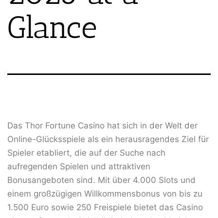
Glance
Das Thor Fortune Casino hat sich in der Welt der
Online-Glücksspiele als ein herausragendes Ziel für
Spieler etabliert, die auf der Suche nach
aufregenden Spielen und attraktiven
Bonusangeboten sind. Mit über 4.000 Slots und
einem großzügigen Willkommensbonus von bis zu
1.500 Euro sowie 250 Freispiele bietet das Casino