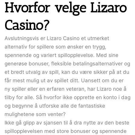
Hvorfor velge Lizaro
Casino?
Avslutningsvis er Lizaro Casino et utmerket
alternativ for spillere som ønsker en trygg,
spennende og variert spillopplevelse. Med sine
generøse bonuser, fleksible betalingsalternativer og
et bredt utvalg av spill, kan du være sikker på at du
får mest mulig ut av spillet ditt. Uansett om du er
ny spiller eller en erfaren veteran, har Lizaro noe å
tilby for alle. Så hvorfor ikke opprette en konto i dag
og begynne å utforske alle de fantastiske
mulighetene som venter?
Ikke gå glipp av sjansen til å dra nytte av den beste
spillopplevelsen med store bonuser og spennende