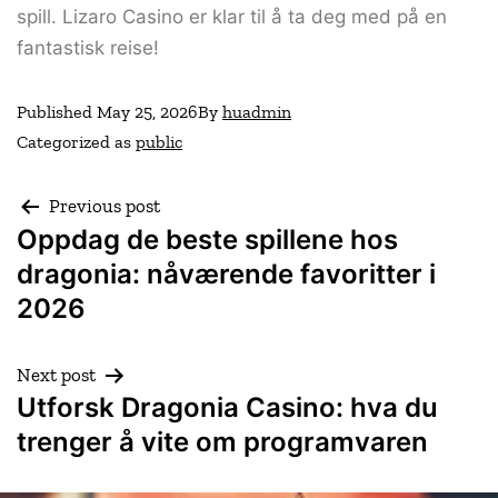
spill. Lizaro Casino er klar til å ta deg med på en
fantastisk reise!
Published
May 25, 2026
By
huadmin
Categorized as
public
Previous post
Oppdag de beste spillene hos
dragonia: nåværende favoritter i
2026
Next post
Utforsk Dragonia Casino: hva du
trenger å vite om programvaren