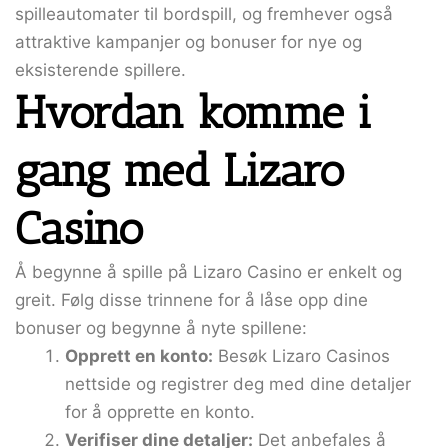
spilleautomater til bordspill, og fremhever også
attraktive kampanjer og bonuser for nye og
eksisterende spillere.
Hvordan komme i
gang med Lizaro
Casino
Å begynne å spille på Lizaro Casino er enkelt og
greit. Følg disse trinnene for å låse opp dine
bonuser og begynne å nyte spillene:
Opprett en konto:
Besøk Lizaro Casinos
nettside og registrer deg med dine detaljer
for å opprette en konto.
Verifiser dine detaljer:
Det anbefales å