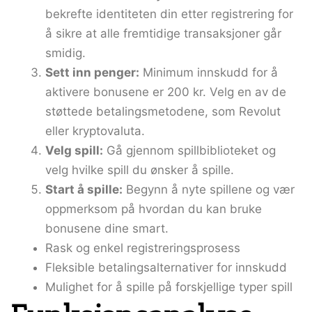
bekrefte identiteten din etter registrering for
å sikre at alle fremtidige transaksjoner går
smidig.
Sett inn penger:
Minimum innskudd for å
aktivere bonusene er 200 kr. Velg en av de
støttede betalingsmetodene, som Revolut
eller kryptovaluta.
Velg spill:
Gå gjennom spillbiblioteket og
velg hvilke spill du ønsker å spille.
Start å spille:
Begynn å nyte spillene og vær
oppmerksom på hvordan du kan bruke
bonusene dine smart.
Rask og enkel registreringsprosess
Fleksible betalingsalternativer for innskudd
Mulighet for å spille på forskjellige typer spill