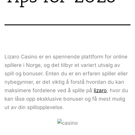
Lizaro Casino er en spennende plattform for online
spillere i Norge, og det tilbyr et variert utvalg av
spill og bonuser. Enten du er en erfaren spiller eller
nybegynner, er det viktig å forstå hvordan du kan
maksimere fordelene ved å spille på
lizaro
, hvor du
kan låse opp eksklusive bonuser og få mest mulig
ut av din spillopplevelse.