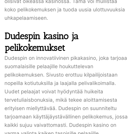
olisivat oikeassa kasinossa. Tämä voi mullistaa
koko pelikokemuksen ja tuoda uusia ulottuvuuksia
uhkapelaamiseen.
Dudespin kasino ja
pelikokemukset
Dudespin on innovatiivinen pikakasino, joka tarjoaa
suomalaisille pelaajille houkuttelevan
pelikokemuksen. Sivusto erottuu kilpailijoistaan
nopeilla kotiutuksilla ja laajalla pelivalikoimalla.
Uudet pelaajat voivat hyödyntää huikeita
tervetuliaisbonuksia, mikä tekee aloittamisesta
erityisen miellyttävää. Dudespin on suunniteltu
tarjoamaan käyttäjäystävällinen pelikokemus, jossa
kaikki sujuu vaivattomasti. Dudespin kasino on
varma valinta kaiken tasoisille pelaajille.