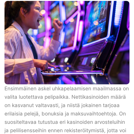
Ensimmäinen askel uhkapelaamisen maailmassa on
valita luotettava pelipaikka. Nettikasinoiden määrä
on kasvanut valtavasti, ja niistä jokainen tarjoaa
erilaisia pelejä, bonuksia ja maksuvaihtoehtoja. On
suositeltavaa tutustua eri kasinoiden arvosteluihin
ja pelilisensseihin ennen rekisteröitymistä, jotta voi