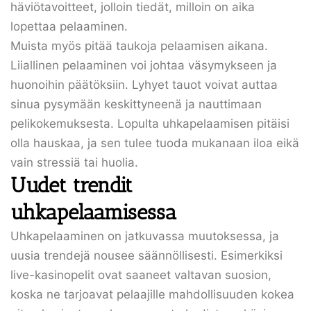
häviötavoitteet, jolloin tiedät, milloin on aika
lopettaa pelaaminen.
Muista myös pitää taukoja pelaamisen aikana.
Liiallinen pelaaminen voi johtaa väsymykseen ja
huonoihin päätöksiin. Lyhyet tauot voivat auttaa
sinua pysymään keskittyneenä ja nauttimaan
pelikokemuksesta. Lopulta uhkapelaamisen pitäisi
olla hauskaa, ja sen tulee tuoda mukanaan iloa eikä
vain stressiä tai huolia.
Uudet trendit
uhkapelaamisessa
Uhkapelaaminen on jatkuvassa muutoksessa, ja
uusia trendejä nousee säännöllisesti. Esimerkiksi
live-kasinopelit ovat saaneet valtavan suosion,
koska ne tarjoavat pelaajille mahdollisuuden kokea