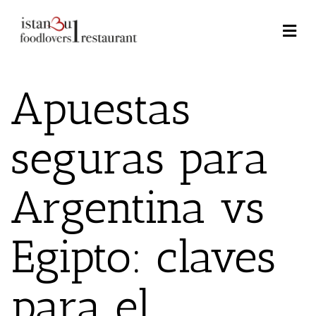
Apuestas
seguras para
Argentina vs
Egipto: claves
para el