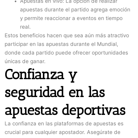
Apuestas en vivo: La opción de realizar
apuestas durante el partido agrega emoción
y permite reaccionar a eventos en tiempo
real.
Estos beneficios hacen que sea aún más atractivo
participar en las apuestas durante el Mundial,
donde cada partido puede ofrecer oportunidades
únicas de ganar.
Confianza y
seguridad en las
apuestas deportivas
La confianza en las plataformas de apuestas es
crucial para cualquier apostador. Asegúrate de