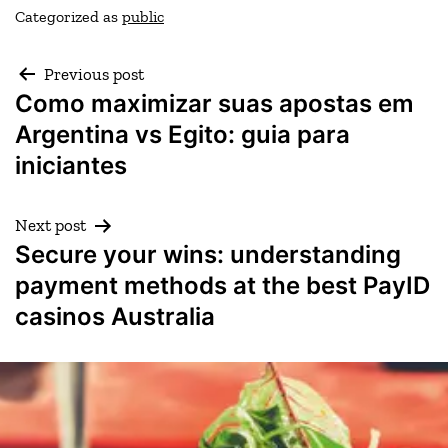
Categorized as
public
Previous post
Como maximizar suas apostas em
Argentina vs Egito: guia para
iniciantes
Next post
Secure your wins: understanding
payment methods at the best PayID
casinos Australia