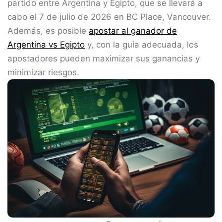
partido entre Argentina y Egipto, que se llevará a
cabo el 7 de julio de 2026 en BC Place, Vancouver.
Además, es posible
apostar al ganador de
Argentina vs Egipto
y, con la guía adecuada, los
apostadores pueden maximizar sus ganancias y
minimizar riesgos.