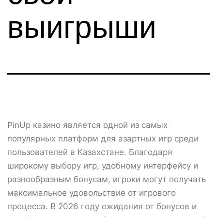
выигрыши
PinUp казино является одной из самых
популярных платформ для азартных игр среди
пользователей в Казахстане. Благодаря
широкому выбору игр, удобному интерфейсу и
разнообразным бонусам, игроки могут получать
максимальное удовольствие от игрового
процесса. В 2026 году ожидания от бонусов и