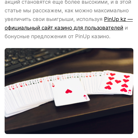
акций становятся еще более высокими, и в этой
статье мы расскажем, как можно максимально
увеличить свои выигрыши, используя
PinUp kz —
официальный сайт казино для пользователей
и
бонусные предложения от PinUp казино.