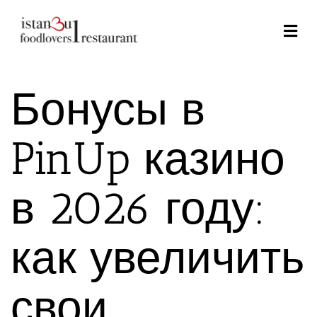
Бонусы в
PinUp казино
в 2026 году:
как увеличить
свои