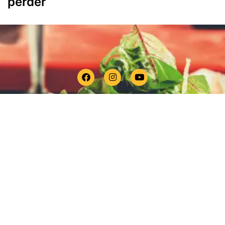
perder
COPYRIGHT © 2021 ABRA