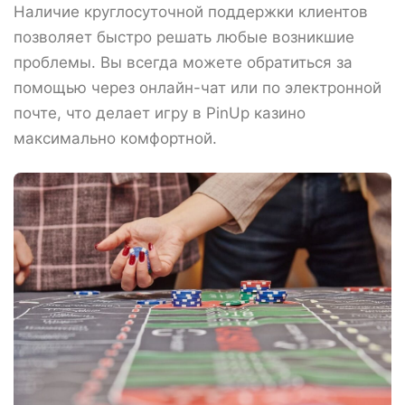
Наличие круглосуточной поддержки клиентов
позволяет быстро решать любые возникшие
проблемы. Вы всегда можете обратиться за
помощью через онлайн-чат или по электронной
почте, что делает игру в PinUp казино
максимально комфортной.