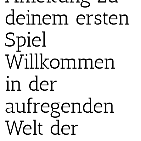
deinem ersten
Spiel
Willkommen
in der
aufregenden
Welt der