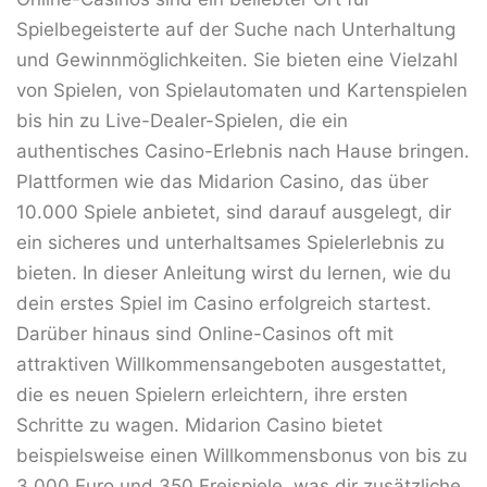
Spielbegeisterte auf der Suche nach Unterhaltung
und Gewinnmöglichkeiten. Sie bieten eine Vielzahl
von Spielen, von Spielautomaten und Kartenspielen
bis hin zu Live-Dealer-Spielen, die ein
authentisches Casino-Erlebnis nach Hause bringen.
Plattformen wie das Midarion Casino, das über
10.000 Spiele anbietet, sind darauf ausgelegt, dir
ein sicheres und unterhaltsames Spielerlebnis zu
bieten. In dieser Anleitung wirst du lernen, wie du
dein erstes Spiel im Casino erfolgreich startest.
Darüber hinaus sind Online-Casinos oft mit
attraktiven Willkommensangeboten ausgestattet,
die es neuen Spielern erleichtern, ihre ersten
Schritte zu wagen. Midarion Casino bietet
beispielsweise einen Willkommensbonus von bis zu
3.000 Euro und 350 Freispiele, was dir zusätzliche