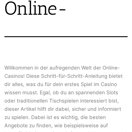
Online-
Willkommen in der aufregenden Welt der Online-
Casinos! Diese Schritt-für-Schritt-Anleitung bietet
dir alles, was du für dein erstes Spiel im Casino
wissen musst. Egal, ob du an spannenden Slots
oder traditionellen Tischspielen interessiert bist,
dieser Artikel hilft dir dabei, sicher und informiert
zu spielen. Dabei ist es wichtig, die besten
Angebote zu finden, wie beispielsweise auf