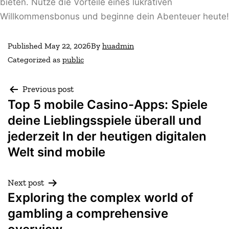
bieten. Nutze die Vorteile eines lukrativen
Willkommensbonus und beginne dein Abenteuer heute!
Published
May 22, 2026
By
huadmin
Categorized as
public
Previous post
Top 5 mobile Casino-Apps: Spiele
deine Lieblingsspiele überall und
jederzeit In der heutigen digitalen
Welt sind mobile
Next post
Exploring the complex world of
gambling a comprehensive