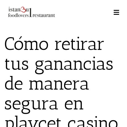
Cómo retirar
tus ganancias
de manera
segura en
playcet casino