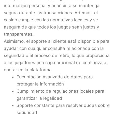
información personal y financiera se mantenga
segura durante las transacciones. Además, el
casino cumple con las normativas locales y se
asegura de que todos los juegos sean justos y
transparentes.
Asimismo, el soporte al cliente está disponible para
ayudar con cualquier consulta relacionada con la
seguridad o el proceso de retiro, lo que proporciona
a los jugadores una capa adicional de confianza al
operar en la plataforma.
Encriptación avanzada de datos para
proteger la información
Cumplimiento de regulaciones locales para
garantizar la legalidad
Soporte constante para resolver dudas sobre
seguridad