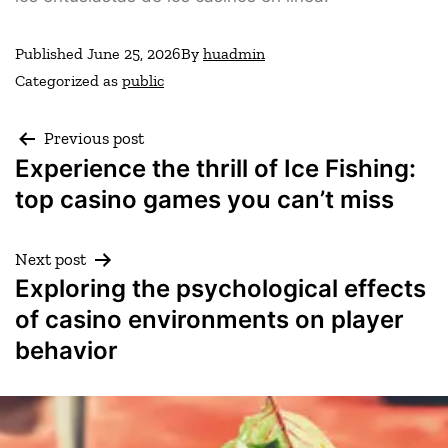
Published
June 25, 2026
By
huadmin
Categorized as
public
Previous post
Experience the thrill of Ice Fishing:
top casino games you can’t miss
Next post
Exploring the psychological effects
of casino environments on player
behavior