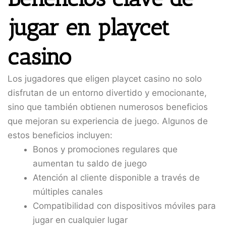
jugar en playcet
casino
Los jugadores que eligen playcet casino no solo
disfrutan de un entorno divertido y emocionante,
sino que también obtienen numerosos beneficios
que mejoran su experiencia de juego. Algunos de
estos beneficios incluyen:
Bonos y promociones regulares que
aumentan tu saldo de juego
Atención al cliente disponible a través de
múltiples canales
Compatibilidad con dispositivos móviles para
jugar en cualquier lugar