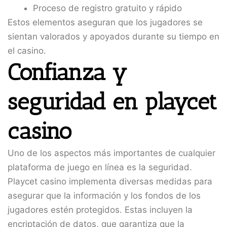
Proceso de registro gratuito y rápido
Estos elementos aseguran que los jugadores se
sientan valorados y apoyados durante su tiempo en
el casino.
Confianza y
seguridad en playcet
casino
Uno de los aspectos más importantes de cualquier
plataforma de juego en línea es la seguridad.
Playcet casino implementa diversas medidas para
asegurar que la información y los fondos de los
jugadores estén protegidos. Estas incluyen la
encriptación de datos, que garantiza que la