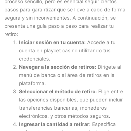
proceso sencillo, pero es esencial seguir ciertos
pasos para garantizar que se lleve a cabo de forma
segura y sin inconvenientes. A continuación, se
presenta una guía paso a paso para realizar tu
retiro:
Iniciar sesión en tu cuenta:
Accede a tu
cuenta en playcet casino utilizando tus
credenciales.
Navegar a la sección de retiros:
Dirígete al
menú de banca o al área de retiros en la
plataforma.
Seleccionar el método de retiro:
Elige entre
las opciones disponibles, que pueden incluir
transferencias bancarias, monederos
electrónicos, y otros métodos seguros.
Ingresar la cantidad a retirar:
Especifica