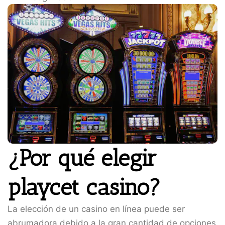
¿Por qué elegir
playcet casino?
La elección de un casino en línea puede ser
abrumadora debido a la gran cantidad de opciones