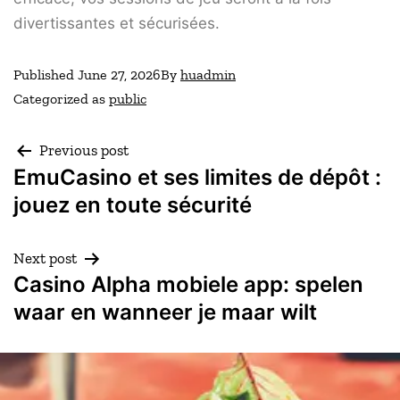
divertissantes et sécurisées.
Published
June 27, 2026
By
huadmin
Categorized as
public
Previous post
EmuCasino et ses limites de dépôt :
jouez en toute sécurité
Next post
Casino Alpha mobiele app: spelen
waar en wanneer je maar wilt