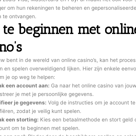
er om hun rekeningen te beheren en gepersonaliseerd
n te ontvangen.
 te beginnen met onlin
no’s
uw bent in de wereld van online casino’s, kan het proce
 en spelen overweldigend lijken. Hier zijn enkele eenv
m je op weg te helpen:
k een account aan:
Ga naar het online casino van jou
istreer je met je persoonlijke gegevens.
ifieer je gegevens:
Volg de instructies om je account te
fiëren, zodat je veilig kunt spelen.
k een storting:
Kies een betaalmethode en stort geld 
ount om te beginnen met spelen.