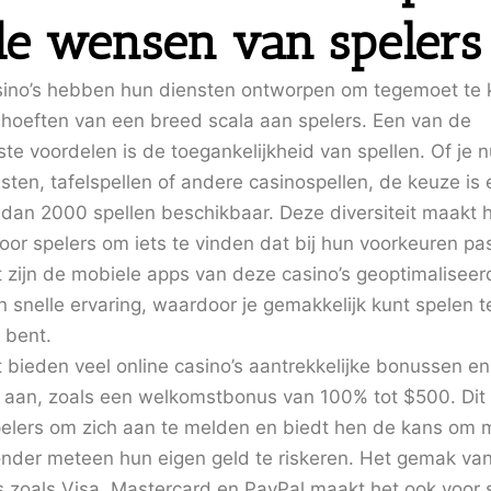
de wensen van spelers
sino’s hebben hun diensten ontworpen om tegemoet te
hoeften van een breed scala aan spelers. Een van de
ste voordelen is de toegankelijkheid van spellen. Of je 
sten, tafelspellen of andere casinospellen, de keuze is
dan 2000 spellen beschikbaar. Deze diversiteit maakt 
oor spelers om iets te vinden dat bij hun voorkeuren pas
 zijn de mobiele apps van deze casino’s geoptimaliseer
 snelle ervaring, waardoor je gemakkelijk kunt spelen te
 bent.
 bieden veel online casino’s aantrekkelijke bonussen en
 aan, zoals een welkomstbonus van 100% tot $500. Dit 
elers om zich aan te melden en biedt hen de kans om 
nder meteen hun eigen geld te riskeren. Het gemak van
s zoals Visa, Mastercard en PayPal maakt het ook voor 