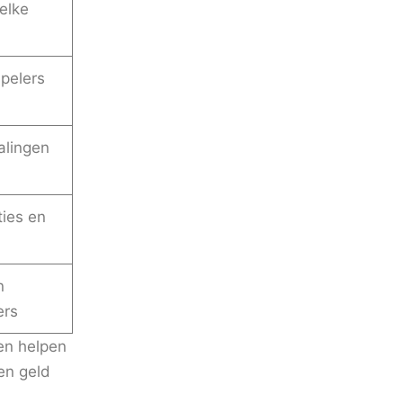
elke
pelers
alingen
ies en
n
ers
en helpen
en geld