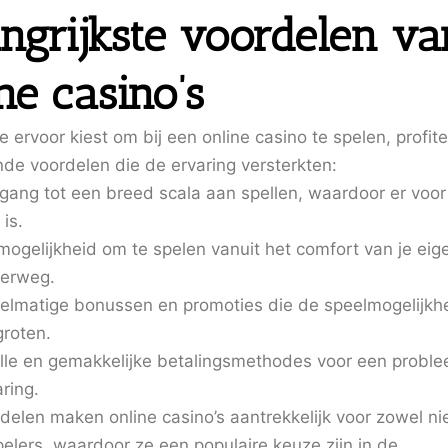
angrijkste voordelen va
ne casino’s
 ervoor kiest om bij een online casino te spelen, profite
nde voordelen die de ervaring versterkten:
gang tot een breed scala aan spellen, waardoor er voor
 is.
mogelijkheid om te spelen vanuit het comfort van je eige
erweg.
elmatige bonussen en promoties die de speelmogelijk
groten.
lle en gemakkelijke betalingsmethodes voor een probl
aring.
delen maken online casino’s aantrekkelijk voor zowel ni
pelers, waardoor ze een populaire keuze zijn in de