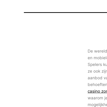
De wereld
en mobiel
Spelers ku
ze ook zij
aanbod va
behoeften
casino zo
waarom je
mogelijkh