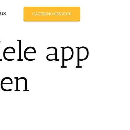
 US
CATERING SERVICE
iele app
 en