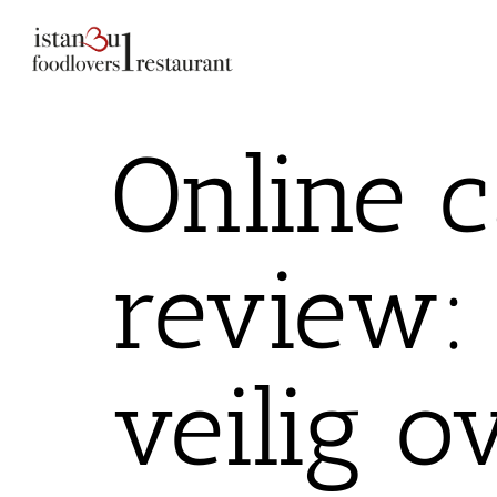
Online 
review: 
veilig o