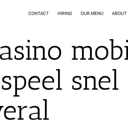
CONTACT
HIRING
OUR MENU
ABOUT
casino mob
speel snel
veral