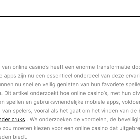
 van online casino’s heeft een enorme transformatie d
e apps zijn nu een essentieel onderdeel van deze ervari
nnen nu snel en veilig genieten van hun favoriete spell
n. Dit artikel onderzoekt hoe online casino’s, met hun di
n spellen en gebruiksvriendelijke mobiele apps, voldoe
 van spelers, vooral als het gaat om het vinden van de
nder cruks
. We onderzoeken de voordelen, de beveiligi
 zou moeten kiezen voor een online casino dat uitgebr
eden biedt.