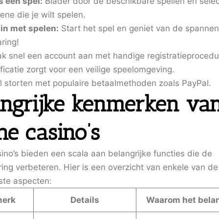
s een spel:
Blader door de beschikbare spellen en sele
ene die je wilt spelen.
in met spelen:
Start het spel en geniet van de spanne
aring!
k snel een account aan met handige registratieprocedu
ificatie zorgt voor een veilige speelomgeving.
l storten met populaire betaalmethoden zoals PayPal.
angrijke kenmerken va
ne casino’s
ino’s bieden een scala aan belangrijke functies die de
ring verbeteren. Hier is een overzicht van enkele van de
kste aspecten:
erk
Details
Waarom het belang