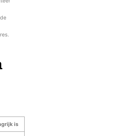
cteer
nde
res.
n
rijk is