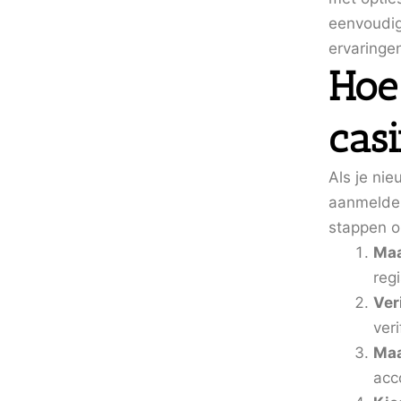
eenvoudig
ervaringe
Hoe
casi
Als je nie
aanmelden
stappen o
Maa
reg
Ver
veri
Maa
acc