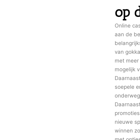
op 
Online ca
aan de be
belangrijk
van gokka
met meer 
mogelijk v
Daarnaast
soepele en
onderweg
Daarnaast
promoties
nieuwe sp
winnen zo
met optie