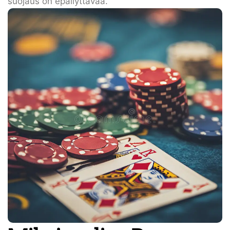
suojaus on epäilyttävää.