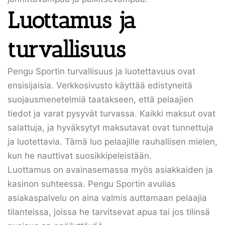
Luottamus ja
turvallisuus
Pengu Sportin turvallisuus ja luotettavuus ovat
ensisijaisia. Verkkosivusto käyttää edistyneitä
suojausmenetelmiä taatakseen, että pelaajien
tiedot ja varat pysyvät turvassa. Kaikki maksut ovat
salattuja, ja hyväksytyt maksutavat ovat tunnettuja
ja luotettavia. Tämä luo pelaajille rauhallisen mielen,
kun he nauttivat suosikkipeleistään.
Luottamus on avainasemassa myös asiakkaiden ja
kasinon suhteessa. Pengu Sportin avulias
asiakaspalvelu on aina valmis auttamaan pelaajia
tilanteissa, joissa he tarvitsevat apua tai jos tilinsä