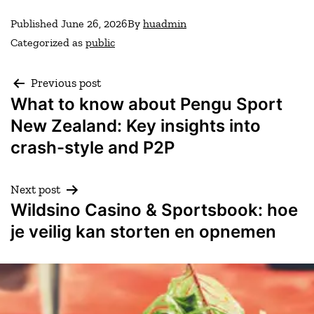
Published
June 26, 2026
By
huadmin
Categorized as
public
Previous post
What to know about Pengu Sport
New Zealand: Key insights into
crash-style and P2P
Next post
Wildsino Casino & Sportsbook: hoe
je veilig kan storten en opnemen