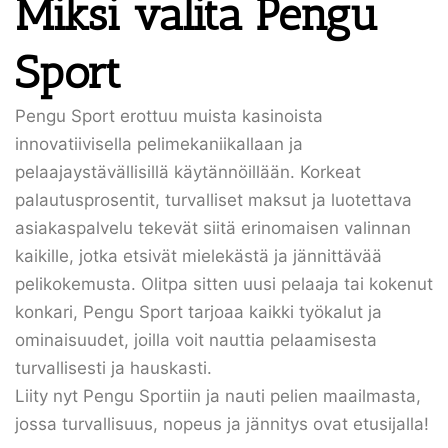
Miksi valita Pengu
Sport
Pengu Sport erottuu muista kasinoista
innovatiivisella pelimekaniikallaan ja
pelaajaystävällisillä käytännöillään. Korkeat
palautusprosentit, turvalliset maksut ja luotettava
asiakaspalvelu tekevät siitä erinomaisen valinnan
kaikille, jotka etsivät mielekästä ja jännittävää
pelikokemusta. Olitpa sitten uusi pelaaja tai kokenut
konkari, Pengu Sport tarjoaa kaikki työkalut ja
ominaisuudet, joilla voit nauttia pelaamisesta
turvallisesti ja hauskasti.
Liity nyt Pengu Sportiin ja nauti pelien maailmasta,
jossa turvallisuus, nopeus ja jännitys ovat etusijalla!