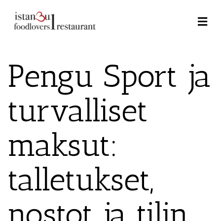
Pengu Sport ja
turvalliset
maksut:
talletukset,
nostot ja tilin