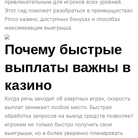
привлекательным для игроков всех уровней.
Этот гид поможет разобраться в преимуществах
Pinco казино, доступных бонусах и способах
максимизации выигрыша.
Почему быстрые
выплаты важны в
казино
Когда речь заходит об азартных играх, скорость
выплат занимает особое место. Быстрая
обработка запросов на вывод средств позволяет
игрокам не только быстро получить свои
выигрыши, но и более уверенно планировать