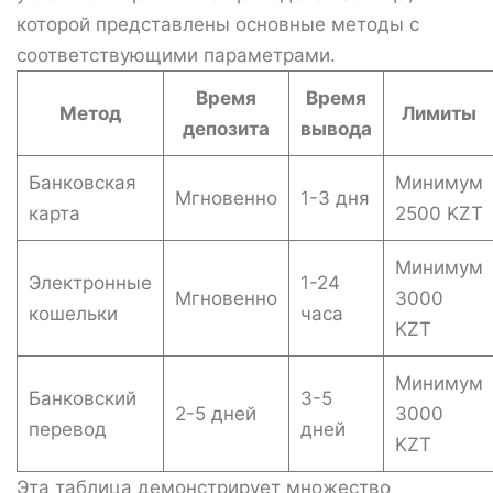
которой представлены основные методы с
соответствующими параметрами.
Время
Время
Метод
Лимиты
депозита
вывода
Банковская
Минимум
Мгновенно
1-3 дня
карта
2500 KZT
Минимум
Электронные
1-24
Мгновенно
3000
кошельки
часа
KZT
Минимум
Банковский
3-5
2-5 дней
3000
перевод
дней
KZT
Эта таблица демонстрирует множество