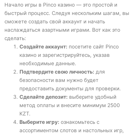
Начало игры в Pinco казино — это простой и
быстрый процесс. Следуя нескольким шагам, вы
сможете создать свой аккаунт и начать
наслаждаться азартными играми. Вот как это
сделать:
Создайте аккаунт:
посетите сайт Pinco
казино и зарегистрируйтесь, указав
необходимые данные.
Подтвердите свою личность:
для
безопасности вам нужно будет
предоставить документы для проверки.
Сделайте депозит:
выберите удобный
метод оплаты и внесите минимум 2500
KZT.
Выберите игру:
ознакомьтесь с
ассортиментом слотов и настольных игр,