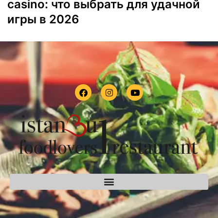
casino: что выбрать для удачной
игры в 2026