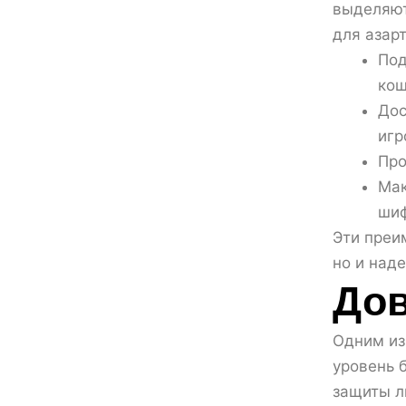
выделяют
для азар
Под
кош
Дос
игр
Про
Мак
шиф
Эти преи
но и над
Дов
Одним из
уровень 
защиты л