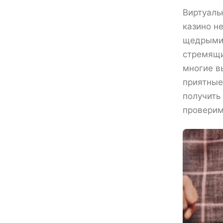
Виртуаль
казино н
щедрыми 
стремящи
многие 
приятные
получить
проверим