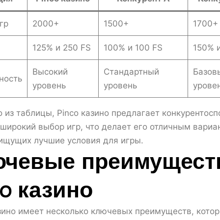
гр
2000+
1500+
1700+
125% и 250 FS
100% и 100 FS
150% 
Высокий
Стандартный
Базов
ность
уровень
уровень
урове
о из таблицы, Pinco казино предлагает конкурентос
 широкий выбор игр, что делает его отличным вариа
 ищущих лучшие условия для игры.
ючевые преимущест
co казино
зино имеет несколько ключевых преимуществ, кото