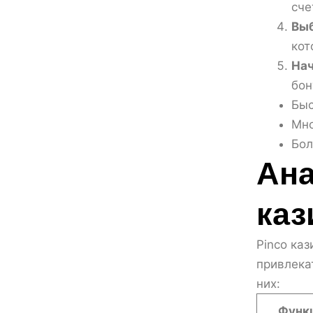
сче
Выб
кот
Нач
бон
Быс
Мно
Бол
Ана
каз
Pinco ка
привлека
них:
Функ