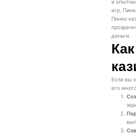
и опытны
игр, Пин
Пинко ка
прозрачн
деньги.
Как
каз
Если вы х
его мног
Соз
зар
Под
вып
Сов