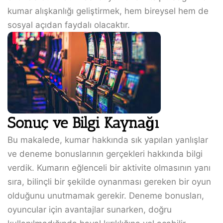
kumar alışkanlığı geliştirmek, hem bireysel hem de
sosyal açıdan faydalı olacaktır.
Sonuç ve Bilgi Kaynağı
Bu makalede, kumar hakkında sık yapılan yanlışlar
ve deneme bonuslarının gerçekleri hakkında bilgi
verdik. Kumarın eğlenceli bir aktivite olmasının yanı
sıra, bilinçli bir şekilde oynanması gereken bir oyun
olduğunu unutmamak gerekir. Deneme bonusları,
oyuncular için avantajlar sunarken, doğru