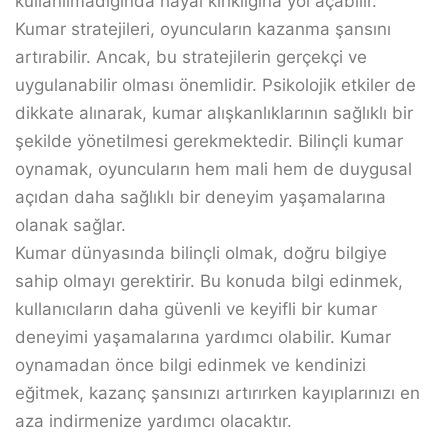
kullanılmadığında hayal kırıklığına yol açabilir.
Kumar stratejileri, oyuncuların kazanma şansını
artırabilir. Ancak, bu stratejilerin gerçekçi ve
uygulanabilir olması önemlidir. Psikolojik etkiler de
dikkate alınarak, kumar alışkanlıklarının sağlıklı bir
şekilde yönetilmesi gerekmektedir. Bilinçli kumar
oynamak, oyuncuların hem mali hem de duygusal
açıdan daha sağlıklı bir deneyim yaşamalarına
olanak sağlar.
Kumar dünyasında bilinçli olmak, doğru bilgiye
sahip olmayı gerektirir. Bu konuda bilgi edinmek,
kullanıcıların daha güvenli ve keyifli bir kumar
deneyimi yaşamalarına yardımcı olabilir. Kumar
oynamadan önce bilgi edinmek ve kendinizi
eğitmek, kazanç şansınızı artırırken kayıplarınızı en
aza indirmenize yardımcı olacaktır.