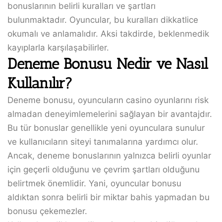
bonuslarının belirli kuralları ve şartları
bulunmaktadır. Oyuncular, bu kuralları dikkatlice
okumalı ve anlamalıdır. Aksi takdirde, beklenmedik
kayıplarla karşılaşabilirler.
Deneme Bonusu Nedir ve Nasıl
Kullanılır?
Deneme bonusu, oyuncuların casino oyunlarını risk
almadan deneyimlemelerini sağlayan bir avantajdır.
Bu tür bonuslar genellikle yeni oyunculara sunulur
ve kullanıcıların siteyi tanımalarına yardımcı olur.
Ancak, deneme bonuslarının yalnızca belirli oyunlar
için geçerli olduğunu ve çevrim şartları olduğunu
belirtmek önemlidir. Yani, oyuncular bonusu
aldıktan sonra belirli bir miktar bahis yapmadan bu
bonusu çekemezler.