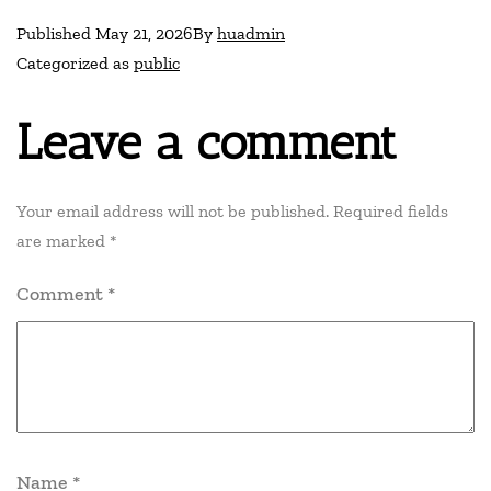
Published
May 21, 2026
By
huadmin
Categorized as
public
Leave a comment
Your email address will not be published.
Required fields
are marked
*
Comment
*
Name
*