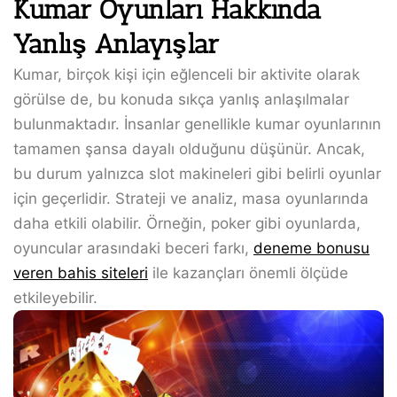
Kumar Oyunları Hakkında
Yanlış Anlayışlar
Kumar, birçok kişi için eğlenceli bir aktivite olarak
görülse de, bu konuda sıkça yanlış anlaşılmalar
bulunmaktadır. İnsanlar genellikle kumar oyunlarının
tamamen şansa dayalı olduğunu düşünür. Ancak,
bu durum yalnızca slot makineleri gibi belirli oyunlar
için geçerlidir. Strateji ve analiz, masa oyunlarında
daha etkili olabilir. Örneğin, poker gibi oyunlarda,
oyuncular arasındaki beceri farkı,
deneme bonusu
veren bahis siteleri
ile kazançları önemli ölçüde
etkileyebilir.