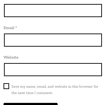
Email
*
Website
Save my name, email, and website in this browser for
the next time I comment.