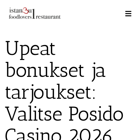
Upeat
bonukset ja
tarjoukset:
Valitse Posido
Casino 2026