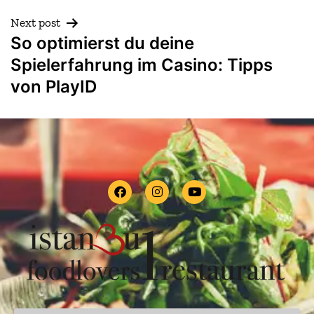
Next post
So optimierst du deine
Spielerfahrung im Casino: Tipps
von PlayID