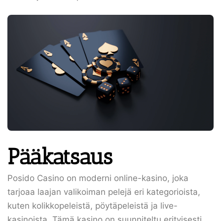
Pääkatsaus
Posido Casino on moderni online-kasino, joka
tarjoaa laajan valikoiman pelejä eri kategorioista,
kuten kolikkopeleistä, pöytäpeleistä ja live-
kasinoista. Tämä kasino on suunniteltu erityisesti