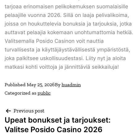
tarjoaa erinomaisen pelikokemuksen suomalaisille
pelaajille vuonna 2026. Sillä on laaja pelivalikoima,
joissa on houkuttelevia bonuksia ja tarjouksia, jotka
auttavat pelaajia kokemaan unohtumattomia hetkiä.
Valitsemalla Posido Casinon voit nauttia
turvallisesta ja käyttäjäystävällisestä ympäristöstä,
joka palkitsee uskollisuudestasi. Liity nyt ja aloita
matkasi kohti voittoja ja jännittäviä seikkailuja!
Published
May 25, 2026
By
huadmin
Categorized as
public
Previous post
Upeat bonukset ja tarjoukset:
Valitse Posido Casino 2026