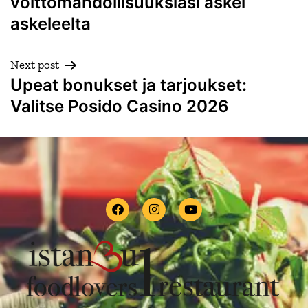
voittomahdollisuuksiasi askel
askeleelta
Next post
Upeat bonukset ja tarjoukset:
Valitse Posido Casino 2026