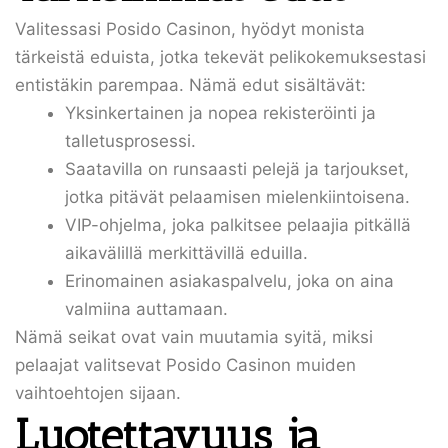
Valitessasi Posido Casinon, hyödyt monista
tärkeistä eduista, jotka tekevät pelikokemuksestasi
entistäkin parempaa. Nämä edut sisältävät:
Yksinkertainen ja nopea rekisteröinti ja
talletusprosessi.
Saatavilla on runsaasti pelejä ja tarjoukset,
jotka pitävät pelaamisen mielenkiintoisena.
VIP-ohjelma, joka palkitsee pelaajia pitkällä
aikavälillä merkittävillä eduilla.
Erinomainen asiakaspalvelu, joka on aina
valmiina auttamaan.
Nämä seikat ovat vain muutamia syitä, miksi
pelaajat valitsevat Posido Casinon muiden
vaihtoehtojen sijaan.
Luotettavuus ja