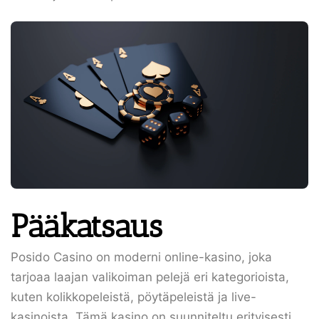
Pääkatsaus
Posido Casino on moderni online-kasino, joka
tarjoaa laajan valikoiman pelejä eri kategorioista,
kuten kolikkopeleistä, pöytäpeleistä ja live-
kasinoista. Tämä kasino on suunniteltu erityisesti