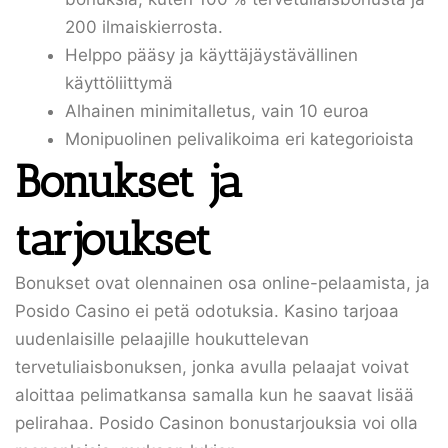
200 ilmaiskierrosta.
Helppo pääsy ja käyttäjäystävällinen
käyttöliittymä
Alhainen minimitalletus, vain 10 euroa
Monipuolinen pelivalikoima eri kategorioista
Bonukset ja
tarjoukset
Bonukset ovat olennainen osa online-pelaamista, ja
Posido Casino ei petä odotuksia. Kasino tarjoaa
uudenlaisille pelaajille houkuttelevan
tervetuliaisbonuksen, jonka avulla pelaajat voivat
aloittaa pelimatkansa samalla kun he saavat lisää
pelirahaa. Posido Casinon bonustarjouksia voi olla