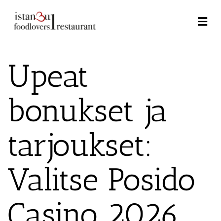
Upeat
bonukset ja
tarjoukset:
Valitse Posido
Casino 2026