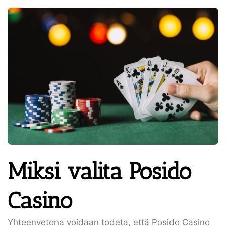
Miksi valita Posido
Casino
Yhteenvetona voidaan todeta, että Posido Casino