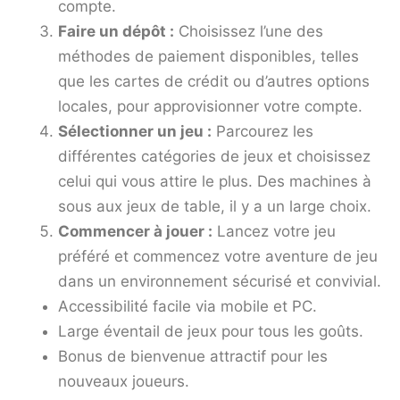
compte.
Faire un dépôt :
Choisissez l’une des
méthodes de paiement disponibles, telles
que les cartes de crédit ou d’autres options
locales, pour approvisionner votre compte.
Sélectionner un jeu :
Parcourez les
différentes catégories de jeux et choisissez
celui qui vous attire le plus. Des machines à
sous aux jeux de table, il y a un large choix.
Commencer à jouer :
Lancez votre jeu
préféré et commencez votre aventure de jeu
dans un environnement sécurisé et convivial.
Accessibilité facile via mobile et PC.
Large éventail de jeux pour tous les goûts.
Bonus de bienvenue attractif pour les
nouveaux joueurs.