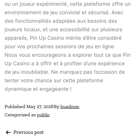
ou un joueur expérimenté, cette plateforme offre un
environnement de jeu convivial et sécurisé. Avec
des fonctionnalités adaptées aux besoins des
joueurs locaux, et une accessibilité sur plusieurs
appareils, Pin Up Casino mérite d’être considéré
pour vos prochaines sessions de jeu en ligne.
Nous vous encourageons à explorer tout ce que Pin
Up Casino a à offrir et à profiter d’une expérience
de jeu inoubliable. Ne manquez pas l’occasion de
tenter votre chance sur cette plateforme
dynamique et engageante !
Published
May 27, 2026
By
huadmin
Categorized as
public
Previous post