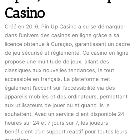
Casino
Créé en 2016, Pin Up Casino a su se démarquer
dans l’univers des casinos en ligne grâce à sa
licence obtenue à Curaçao, garantissant un cadre
de jeu sécurisé et réglementé. Ce casino en ligne
propose une multitude de jeux, allant des
classiques aux nouvelles tendances, le tout
accessible en français. La plateforme met
également l’accent sur l’accessibilité via des
appareils mobiles et des ordinateurs, permettant
aux utilisateurs de jouer où et quand ils le
souhaitent. Avec un service client disponible 24
heures sur 24 et 7 jours sur 7, les joueurs
bénéficient d’un support réactif pour toutes leurs