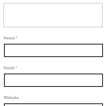
Name
*
Email
*
Website