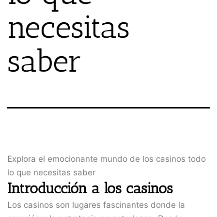
necesitas
saber
Explora el emocionante mundo de los casinos todo
lo que necesitas saber
Introducción a los casinos
Los casinos son lugares fascinantes donde la