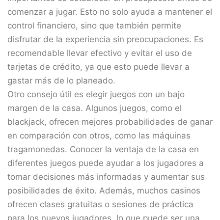
comenzar a jugar. Esto no solo ayuda a mantener el
control financiero, sino que también permite
disfrutar de la experiencia sin preocupaciones. Es
recomendable llevar efectivo y evitar el uso de
tarjetas de crédito, ya que esto puede llevar a
gastar más de lo planeado.
Otro consejo útil es elegir juegos con un bajo
margen de la casa. Algunos juegos, como el
blackjack, ofrecen mejores probabilidades de ganar
en comparación con otros, como las máquinas
tragamonedas. Conocer la ventaja de la casa en
diferentes juegos puede ayudar a los jugadores a
tomar decisiones más informadas y aumentar sus
posibilidades de éxito. Además, muchos casinos
ofrecen clases gratuitas o sesiones de práctica
para los nuevos jugadores, lo que puede ser una