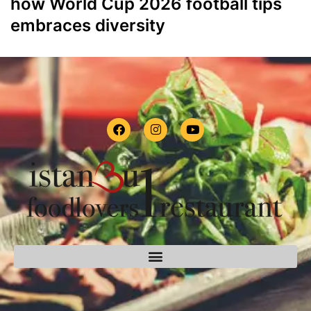
how World Cup 2026 football tips
embraces diversity