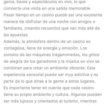
gama, bares y espectáculos en vivo, lo que
convierte una visita en una salida memorable.
Pasar tiempo en un casino puede ser una excelente
manera de disfrutar de una noche con amigos o
familiares, creando recuerdos que van más allá de
las apuestas.
Además, la atmósfera dentro de un casino es
contagiosa, llena de energía y emoción. Los
sonidos de las máquinas tragamonedas, los gritos
de alegría de los ganadores y la música en vivo se
combinan para crear un ambiente vibrante. Esta
experiencia sensorial puede ser muy adictiva y es
parte de lo que atrae a la gente a estos lugares.
Es importante tener en cuenta que cada casino
tiene su propio ambiente y cultura. Algunos pueden
ser más lujosos y orientados al turismo, mientras