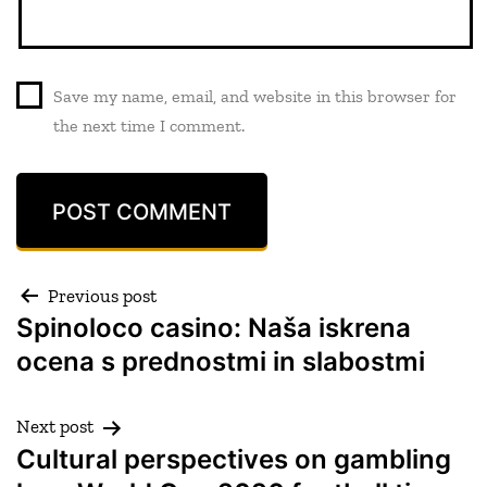
Save my name, email, and website in this browser for
the next time I comment.
Previous post
Spinoloco casino: Naša iskrena
ocena s prednostmi in slabostmi
Next post
Cultural perspectives on gambling