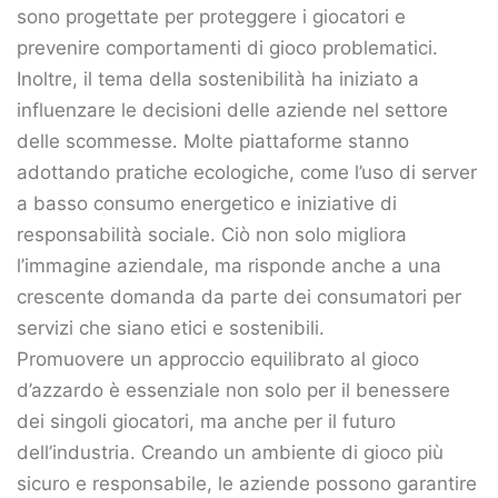
sono progettate per proteggere i giocatori e
prevenire comportamenti di gioco problematici.
Inoltre, il tema della sostenibilità ha iniziato a
influenzare le decisioni delle aziende nel settore
delle scommesse. Molte piattaforme stanno
adottando pratiche ecologiche, come l’uso di server
a basso consumo energetico e iniziative di
responsabilità sociale. Ciò non solo migliora
l’immagine aziendale, ma risponde anche a una
crescente domanda da parte dei consumatori per
servizi che siano etici e sostenibili.
Promuovere un approccio equilibrato al gioco
d’azzardo è essenziale non solo per il benessere
dei singoli giocatori, ma anche per il futuro
dell’industria. Creando un ambiente di gioco più
sicuro e responsabile, le aziende possono garantire