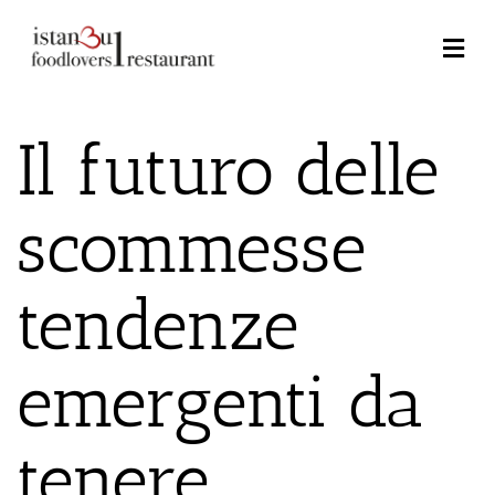
Il futuro delle
scommesse
tendenze
emergenti da
tenere