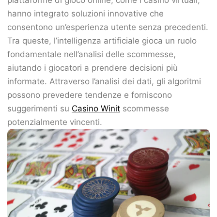
piattaforme di gioco online, come i casinò virtuali,
hanno integrato soluzioni innovative che
consentono un’esperienza utente senza precedenti.
Tra queste, l’intelligenza artificiale gioca un ruolo
fondamentale nell’analisi delle scommesse,
aiutando i giocatori a prendere decisioni più
informate. Attraverso l’analisi dei dati, gli algoritmi
possono prevedere tendenze e forniscono
suggerimenti su
Casino Winit
scommesse
potenzialmente vincenti.