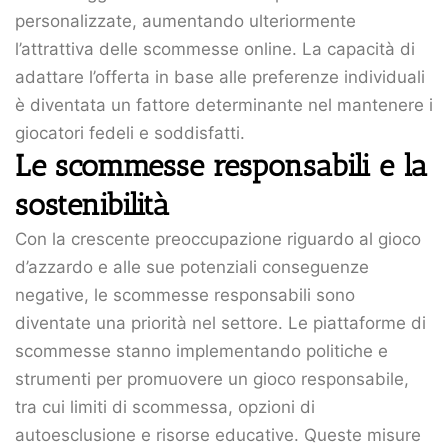
personalizzate, aumentando ulteriormente
l’attrattiva delle scommesse online. La capacità di
adattare l’offerta in base alle preferenze individuali
è diventata un fattore determinante nel mantenere i
giocatori fedeli e soddisfatti.
Le scommesse responsabili e la
sostenibilità
Con la crescente preoccupazione riguardo al gioco
d’azzardo e alle sue potenziali conseguenze
negative, le scommesse responsabili sono
diventate una priorità nel settore. Le piattaforme di
scommesse stanno implementando politiche e
strumenti per promuovere un gioco responsabile,
tra cui limiti di scommessa, opzioni di
autoesclusione e risorse educative. Queste misure