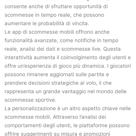
consente anche di sfruttare opportunità di
scommesse in tempo reale, che possono
aumentare le probabilità di vincita.
Le app di scommesse mobili offrono anche
funzionalità avanzate, come notifiche in tempo
reale, analisi dei dati e scommesse live. Questa
interattività aumenta il coinvolgimento degli utenti e
offre un’esperienza di gioco più dinamica. I giocatori
possono rimanere aggiornati sulle partite e
prendere decisioni strategiche al volo, il che
rappresenta un grande vantaggio nel mondo delle
scommesse sportive.
La personalizzazione è un altro aspetto chiave nelle
scommesse mobili. Attraverso l’analisi dei
comportamenti degli utenti, le piattaforme possono
offrire suggerimenti su misura e promozioni