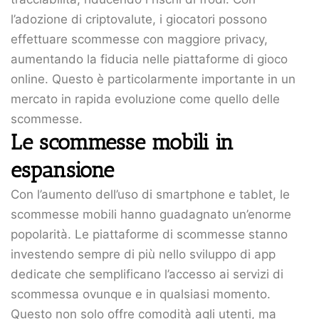
l’adozione di criptovalute, i giocatori possono
effettuare scommesse con maggiore privacy,
aumentando la fiducia nelle piattaforme di gioco
online. Questo è particolarmente importante in un
mercato in rapida evoluzione come quello delle
scommesse.
Le scommesse mobili in
espansione
Con l’aumento dell’uso di smartphone e tablet, le
scommesse mobili hanno guadagnato un’enorme
popolarità. Le piattaforme di scommesse stanno
investendo sempre di più nello sviluppo di app
dedicate che semplificano l’accesso ai servizi di
scommessa ovunque e in qualsiasi momento.
Questo non solo offre comodità agli utenti, ma