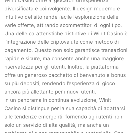
Winit Casino offre ai giocatori un’esperienza
diversificata e coinvolgente. Il design moderno e
intuitivo del sito rende facile l’esplorazione delle
varie offerte, attirando scommettitori di ogni tipo.
Una delle caratteristiche distintive di Winit Casino è
l’integrazione delle criptovalute come metodo di
pagamento. Questo non solo garantisce transazioni
rapide e sicure, ma consente anche una maggiore
riservatezza per gli utenti. Inoltre, la piattaforma
offre un generoso pacchetto di benvenuto e bonus
su più depositi, rendendo l’esperienza di gioco
ancora più allettante per i nuovi utenti.
In un panorama in continua evoluzione, Winit
Casino si distingue per la sua capacità di adattarsi
alle tendenze emergenti, fornendo agli utenti non
solo un servizio di alta qualità, ma anche un