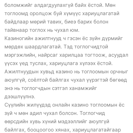
боломжийг алдагдуулахгүй байх ёстой. Мөн
тоглоомд оролцож буй хүмүүс хариуцлагатай
байдлаар мөрий тавих, биеэ барих болон
тайвнаар тоглох нь чухал юм.
Казиногийн ажилтнууд ч гэсэн ёс зүйн дүрмийг
мөрдөх шаардлагатай. Тэд тоглогчидтой
мэргэжлийн, найрсаг харилцаа тогтоож, асуудал
үүсэх үед туслах, хариуцлага хүлээх ёстой.
Ажилтнуудын хувьд казино нь тоглоомын орчныг
аюулгүй, соёлтой байлгах чухал үүрэгтэй бөгөөд
энэ нь тоглогчдын сэтгэл ханамжийг
дээшлүүлнэ.
Сүүлийн жилүүдэд онлайн казино тоглоомын ёс
зүй ч мөн адил чухал болсон. Тоглогчид
өөрсдийн хувь хүний мэдээллийг аюулгүй
байлгах, бооцоогоо хянах, хариуцлагатайгаар