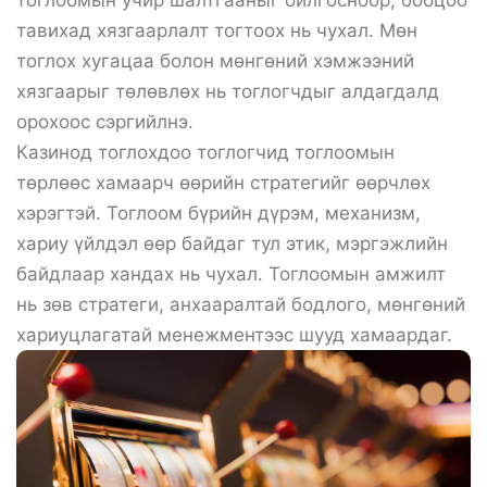
тавихад хязгаарлалт тогтоох нь чухал. Мөн
тоглох хугацаа болон мөнгөний хэмжээний
хязгаарыг төлөвлөх нь тоглогчдыг алдагдалд
орохоос сэргийлнэ.
Казинод тоглохдоо тоглогчид тоглоомын
төрлөөс хамаарч өөрийн стратегийг өөрчлөх
хэрэгтэй. Тоглоом бүрийн дүрэм, механизм,
хариу үйлдэл өөр байдаг тул этик, мэргэжлийн
байдлаар хандах нь чухал. Тоглоомын амжилт
нь зөв стратеги, анхааралтай бодлого, мөнгөний
хариуцлагатай менежментээс шууд хамаардаг.