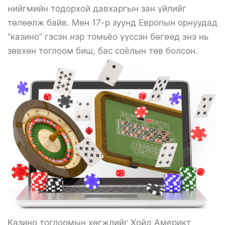
нийгмийн тодорхой давхаргын зан үйлийг
төлөөлж байв. Мөн 17-р зуунд Европын орнуудад
“казино” гэсэн нэр томьёо үүссэн бөгөөд энэ нь
зөвхөн тоглоом биш, бас соёлын төв болсон.
Казино тоглоомын хөгжлийг Хойд Америкт