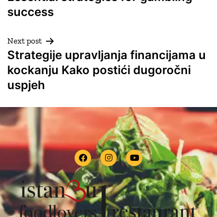
success
Next post
Strategije upravljanja financijama u
kockanju Kako postići dugoročni
uspjeh