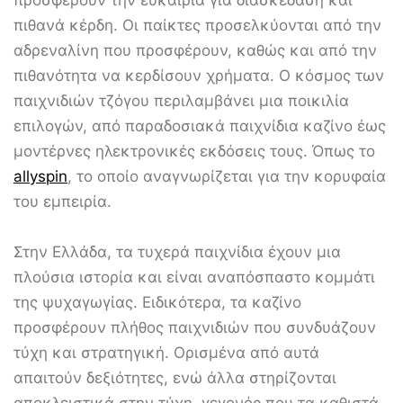
προσφέρουν την ευκαιρία για διασκέδαση και
πιθανά κέρδη. Οι παίκτες προσελκύονται από την
αδρεναλίνη που προσφέρουν, καθώς και από την
πιθανότητα να κερδίσουν χρήματα. Ο κόσμος των
παιχνιδιών τζόγου περιλαμβάνει μια ποικιλία
επιλογών, από παραδοσιακά παιχνίδια καζίνο έως
μοντέρνες ηλεκτρονικές εκδόσεις τους. Όπως το
allyspin
, το οποίο αναγνωρίζεται για την κορυφαία
του εμπειρία.
Στην Ελλάδα, τα τυχερά παιχνίδια έχουν μια
πλούσια ιστορία και είναι αναπόσπαστο κομμάτι
της ψυχαγωγίας. Ειδικότερα, τα καζίνο
προσφέρουν πλήθος παιχνιδιών που συνδυάζουν
τύχη και στρατηγική. Ορισμένα από αυτά
απαιτούν δεξιότητες, ενώ άλλα στηρίζονται