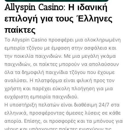
Allyspin Casino: Η ιδανική
επιλογή για τους Έλληνες
παίκτες
Το Allyspin Casino προσφέρει μια ολοκληρωμένη
εμπειρία τζόγου με έμφαση στην ασφάλεια και
την ποικιλία παιχνιδιών. Με μια μεγάλη γκάμα
παιχνιδιών, οι παίκτες μπορούν να απολαύσουν
όλα τα δημοφιλή παιχνίδια τζόγου που έχουμε
αναλύσει. Η πλατφόρμα είναι φιλική προς τον
χρήστη και παρέχει εύκολη πλοήγηση για μια
ευχάριστη εμπειρία παιχνιδιού.
Η υποστήριξη πελατών είναι διαθέσιμη 24/7 στα
ελληνικά, προσφέροντας άμεσες λύσεις σε κάθε
απορία. Επίσης, οι προσφορές και τα μπόνους για
νέους και υπάρχοντες παίκτες ενισχύουν τις