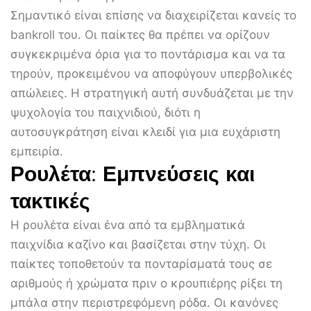
Σημαντικό είναι επίσης να διαχειρίζεται κανείς το
bankroll του. Οι παίκτες θα πρέπει να ορίζουν
συγκεκριμένα όρια για το ποντάρισμα και να τα
τηρούν, προκειμένου να αποφύγουν υπερβολικές
απώλειες. Η στρατηγική αυτή συνδυάζεται με την
ψυχολογία του παιχνιδιού, διότι η
αυτοσυγκράτηση είναι κλειδί για μια ευχάριστη
εμπειρία.
Ρουλέτα: Εμπνεύσεις και
τακτικές
Η ρουλέτα είναι ένα από τα εμβληματικά
παιχνίδια καζίνο και βασίζεται στην τύχη. Οι
παίκτες τοποθετούν τα πονταρίσματά τους σε
αριθμούς ή χρώματα πριν ο κρουπιέρης ρίξει τη
μπάλα στην περιστρεφόμενη ρόδα. Οι κανόνες