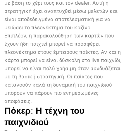
με βάση το χέρι τους και τον dealer. Αυτή η
στρατηγική έχει αναπτυχθεί μέσω μελετών και
είναι αποδεδειγμένα αποτελεσματική για να
μειώσει το πλεονέκτημα του καζίνο.
Επιπλέον, η παρακολούθηση των καρτών που
έχουν ήδη παιχτεί μπορεί να προσφέρει
πλεονέκτημα στους έμπειρους παίκτες. Αν και η
κάρτα μπορεί να είναι δύσκολη στο live παιχνίδι,
μπορεί να είναι πολύ χρήσιμη όταν συνδυάζεται
με τη βασική στρατηγική. Οι παίκτες που
κατανοούν καλά τη δυναμική του παιχνιδιού
μπορούν να πάρουν πιο ενημερωμένες
αποφάσεις.
Πόκερ: Η τέχνη του
παιχνιδιού