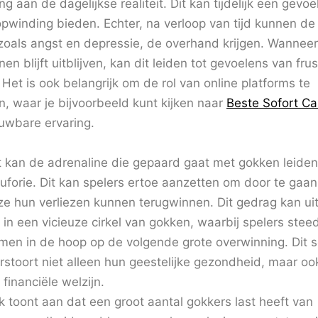
g aan de dagelijkse realiteit. Dit kan tijdelijk een gevoe
opwinding bieden. Echter, na verloop van tijd kunnen de
 zoals angst en depressie, de overhand krijgen. Wannee
en blijft uitblijven, kan dit leiden tot gevoelens van frus
et is ook belangrijk om de rol van online platforms te
, waar je bijvoorbeeld kunt kijken naar
Beste Sofort Ca
uwbare ervaring.
 kan de adrenaline die gepaard gaat met gokken leiden
 euforie. Dit kan spelers ertoe aanzetten om door te gaan
ze hun verliezen kunnen terugwinnen. Dit gedrag kan uit
 in een vicieuze cirkel van gokken, waarbij spelers ste
nemen in de hoop op de volgende grote overwinning. Dit s
rstoort niet alleen hun geestelijke gezondheid, maar oo
 financiële welzijn.
 toont aan dat een groot aantal gokkers last heeft van