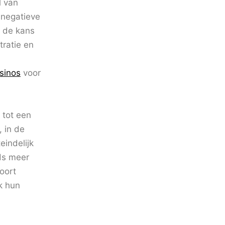
l van
 negatieve
r de kans
tratie en
sinos
voor
 tot een
, in de
eindelijk
eds meer
oort
k hun