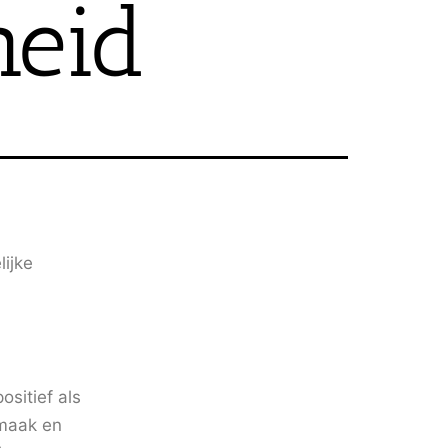
heid
ijke
sitief als
rmaak en