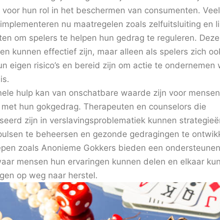
voor hun rol in het beschermen van consumenten. Veel
implementeren nu maatregelen zoals zelfuitsluiting en l
tten om spelers te helpen hun gedrag te reguleren. Deze
en kunnen effectief zijn, maar alleen als spelers zich o
hun eigen risico’s en bereid zijn om actie te ondernemen
is.
nele hulp kan van onschatbare waarde zijn voor mensen
 met hun gokgedrag. Therapeuten en counselors die
iseerd zijn in verslavingsproblematiek kunnen strategie
ulsen te beheersen en gezonde gedragingen te ontwik
epen zoals Anonieme Gokkers bieden een ondersteune
aar mensen hun ervaringen kunnen delen en elkaar ku
en op weg naar herstel.