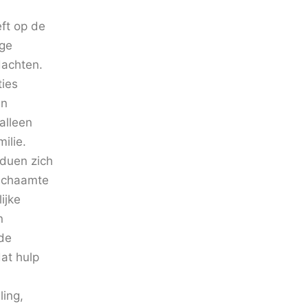
ft op de
ige
dachten.
ties
en
alleen
ilie.
iduen zich
 schaamte
ijke
n
 de
dat hulp
ling,