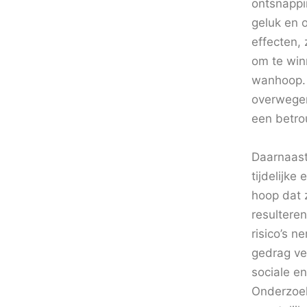
ontsnappin
geluk en 
effecten,
om te winn
wanhoop. H
overwegen
een betro
Daarnaast
tijdelijke
hoop dat 
resulteren
risico’s 
gedrag ve
sociale en
Onderzoek