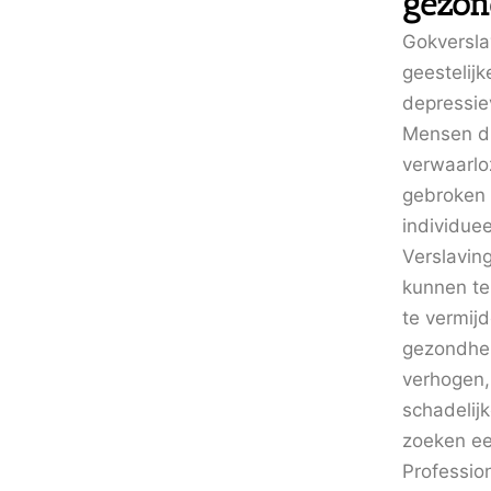
gezon
Gokversla
geestelijk
depressie
Mensen die
verwaarlo
gebroken 
individue
Verslaving
kunnen te
te vermij
gezondhei
verhogen, 
schadelij
zoeken een
Professio