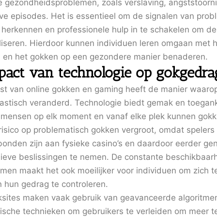
ke gezondheidsproblemen, zoals verslaving, angststoorn
ve episodes. Het is essentieel om de signalen van prob
 herkennen en professionele hulp in te schakelen om d
liseren. Hierdoor kunnen individuen leren omgaan met 
 en het gokken op een gezondere manier benaderen.
pact van technologie op gokgedra
t van online gokken en gaming heeft de manier waar
astisch veranderd. Technologie biedt gemak en toeganke
mensen op elk moment en vanaf elke plek kunnen gokke
 risico op problematisch gokken vergroot, omdat spelers 
bonden zijn aan fysieke casino’s en daardoor eerder gen
ieve beslissingen te nemen. De constante beschikbaar
rmen maakt het ook moeilijker voor individuen om zich t
n hun gedrag te controleren.
ksites maken vaak gebruik van geavanceerde algoritme
ische technieken om gebruikers te verleiden om meer te