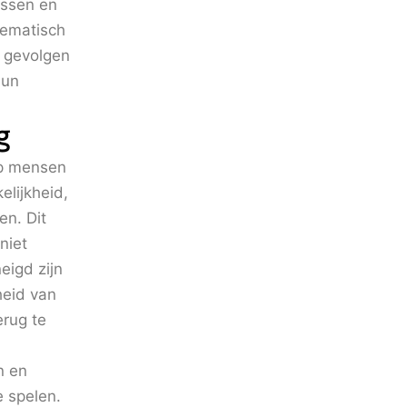
issen en
lematisch
e gevolgen
hun
g
op mensen
lijkheid,
n. Dit
niet
eigd zijn
heid van
erug te
n en
 spelen.