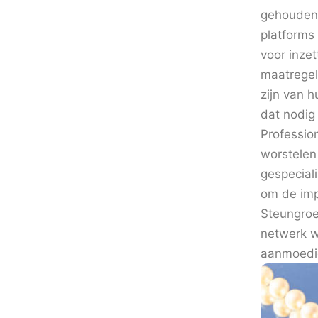
gehouden 
platforms 
voor inze
maatregel
zijn van 
dat nodig 
Professio
worstelen
gespecial
om de imp
Steungro
netwerk w
aanmoedig