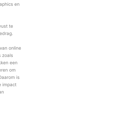
raphics en
wust te
gedrag.
 van online
 zoals
kken een
deren om
 Daarom is
e impact
an