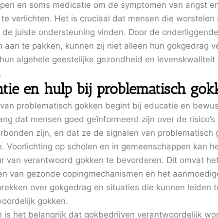
epen en soms medicatie om de symptomen van angst e
 te verlichten. Het is cruciaal dat mensen die worstele
g de juiste ondersteuning vinden. Door de onderliggend
 aan te pakken, kunnen zij niet alleen hun gokgedrag v
hun algehele geestelijke gezondheid en levenskwaliteit
.
ntie en hulp bij problematisch gok
 van problematisch gokken begint bij educatie en bewust
lang dat mensen goed geïnformeerd zijn over de risico’s
rbonden zijn, en dat ze de signalen van problematisch
. Voorlichting op scholen en in gemeenschappen kan h
ur van verantwoord gokken te bevorderen. Dit omvat he
len van gezonde copingmechanismen en het aanmoedig
rekken over gokgedrag en situaties die kunnen leiden t
oordelijk gokken.
 is het belangrijk dat gokbedrijven verantwoordelijk wo