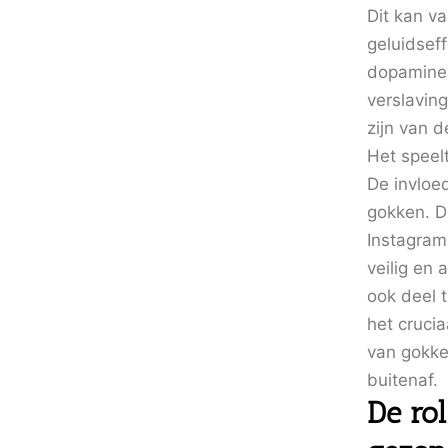
Dit kan v
geluidsef
dopaminep
verslaving
zijn van d
Het speel
De invloed
gokken. D
Instagram
veilig en 
ook deel t
het cruci
van gokke
buitenaf.
De rol