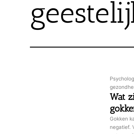
geesteli
Psycholog
gezondhe
Wat z
gokke
Gokken ka
negatief.