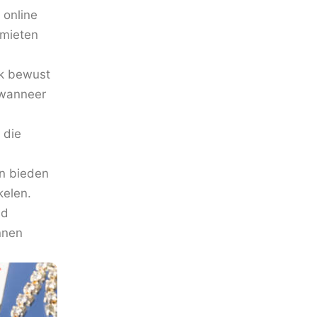
 online
imieten
ok bewust
 wanneer
 die
ën bieden
kelen.
nd
nnen