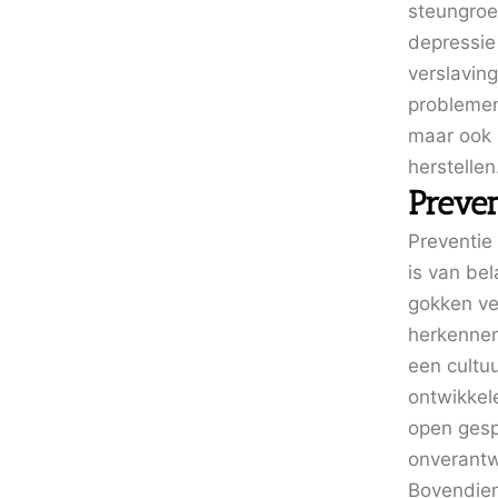
steungro
depressie
verslavin
problemen
maar ook 
herstellen
Preve
Preventie
is van be
gokken ve
herkennen
een cultu
ontwikke
open gesp
onverantw
Bovendien