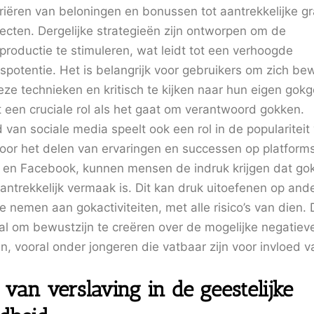
ariëren van beloningen en bonussen tot aantrekkelijke g
fecten. Dergelijke strategieën zijn ontworpen om de
roductie te stimuleren, wat leidt tot een verhoogde
spotentie. Het is belangrijk voor gebruikers om zich be
eze technieken en kritisch te kijken naar hun eigen gok
t een cruciale rol als het gaat om verantwoord gokken.
 van sociale media speelt ook een rol in de populariteit
oor het delen van ervaringen en successen op platforms
 en Facebook, kunnen mensen de indruk krijgen dat go
aantrekkelijk vermaak is. Dit kan druk uitoefenen op an
e nemen aan gokactiviteiten, met alle risico’s van dien.
aal om bewustzijn te creëren over de mogelijke negatiev
n, vooral onder jongeren die vatbaar zijn voor invloed v
 van verslaving in de geestelijke