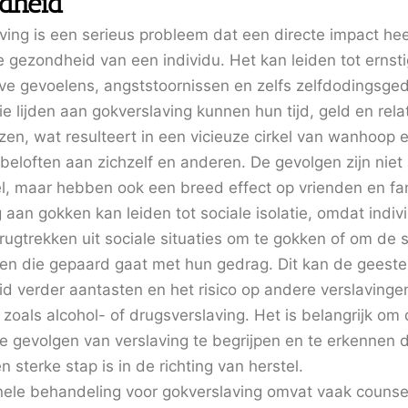
dheid
ving is een serieus probleem dat een directe impact hee
e gezondheid van een individu. Het kan leiden tot ernst
ve gevoelens, angststoornissen en zelfs zelfdodingsge
 lijden aan gokverslaving kunnen hun tijd, geld en rela
zen, wat resulteert in een vicieuze cirkel van wanhoop 
beloften aan zichzelf en anderen. De gevolgen zijn niet 
el, maar hebben ook een breed effect op vrienden en fam
 aan gokken kan leiden tot sociale isolatie, omdat indiv
rugtrekken uit sociale situaties om te gokken of om de
den die gepaard gaat met hun gedrag. Dit kan de geestel
d verder aantasten en het risico op andere verslavinge
zoals alcohol- of drugsverslaving. Het is belangrijk om
ke gevolgen van verslaving te begrijpen en te erkennen 
 sterke stap is in de richting van herstel.
nele behandeling voor gokverslaving omvat vaak counse