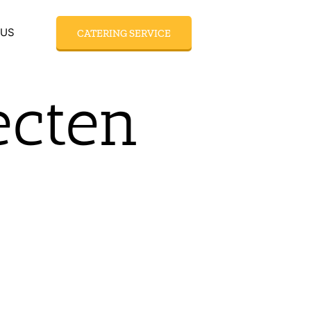
 US
CATERING SERVICE
ecten