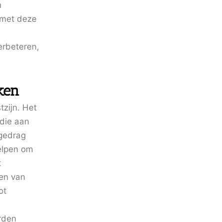
n
n met deze
e
erbeteren,
ken
zijn. Het
 die aan
 gedrag
elpen om
t
en van
ot
rden