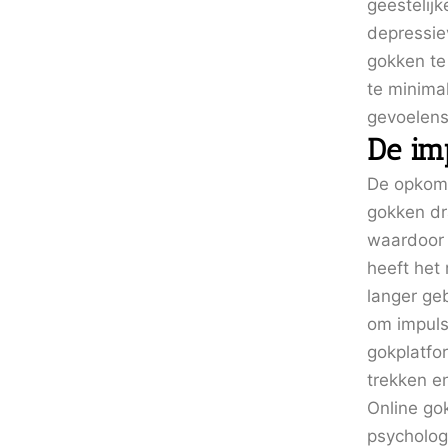
geestelij
depressie
gokken te
te minima
gevoelens
De im
De opkoms
gokken dr
waardoor 
heeft het
langer ge
om impuls
gokplatfo
trekken e
Online go
psycholog