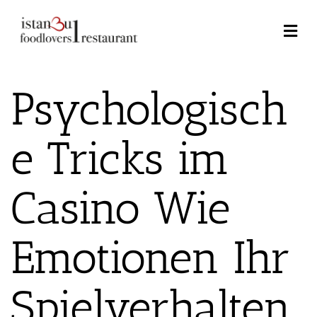
Psychologisch
e Tricks im
Casino Wie
Emotionen Ihr
Spielverhalten