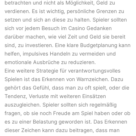
betrachten und nicht als Möglichkeit, Geld zu
verdienen. Es ist wichtig, persönliche Grenzen zu
setzen und sich an diese zu halten. Spieler sollten
sich vor jedem Besuch im Casino Gedanken
darüber machen, wie viel Zeit und Geld sie bereit
sind, zu investieren. Eine klare Budgetplanung kann
helfen, impulsives Handeln zu vermeiden und
emotionale Ausbrüche zu reduzieren.
Eine weitere Strategie für verantwortungsvolles
Spielen ist das Erkennen von Warnzeichen. Dazu
gehört das Gefühl, dass man zu oft spielt, oder die
Tendenz, Verluste mit weiteren Einsätzen
auszugleichen. Spieler sollten sich regelmäßig
fragen, ob sie noch Freude am Spiel haben oder ob
es zu einer Belastung geworden ist. Das Erkennen
dieser Zeichen kann dazu beitragen, dass man