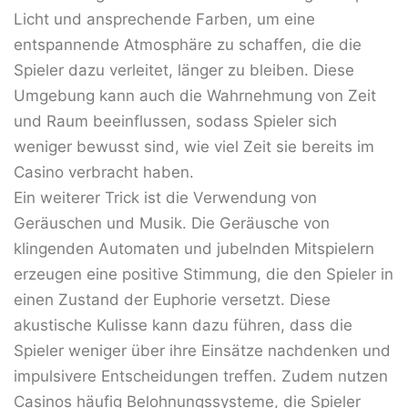
Licht und ansprechende Farben, um eine
entspannende Atmosphäre zu schaffen, die die
Spieler dazu verleitet, länger zu bleiben. Diese
Umgebung kann auch die Wahrnehmung von Zeit
und Raum beeinflussen, sodass Spieler sich
weniger bewusst sind, wie viel Zeit sie bereits im
Casino verbracht haben.
Ein weiterer Trick ist die Verwendung von
Geräuschen und Musik. Die Geräusche von
klingenden Automaten und jubelnden Mitspielern
erzeugen eine positive Stimmung, die den Spieler in
einen Zustand der Euphorie versetzt. Diese
akustische Kulisse kann dazu führen, dass die
Spieler weniger über ihre Einsätze nachdenken und
impulsivere Entscheidungen treffen. Zudem nutzen
Casinos häufig Belohnungssysteme, die Spieler