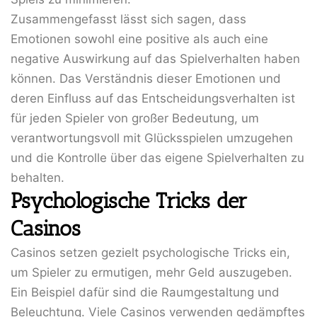
Zusammengefasst lässt sich sagen, dass
Emotionen sowohl eine positive als auch eine
negative Auswirkung auf das Spielverhalten haben
können. Das Verständnis dieser Emotionen und
deren Einfluss auf das Entscheidungsverhalten ist
für jeden Spieler von großer Bedeutung, um
verantwortungsvoll mit Glücksspielen umzugehen
und die Kontrolle über das eigene Spielverhalten zu
behalten.
Psychologische Tricks der
Casinos
Casinos setzen gezielt psychologische Tricks ein,
um Spieler zu ermutigen, mehr Geld auszugeben.
Ein Beispiel dafür sind die Raumgestaltung und
Beleuchtung. Viele Casinos verwenden gedämpftes