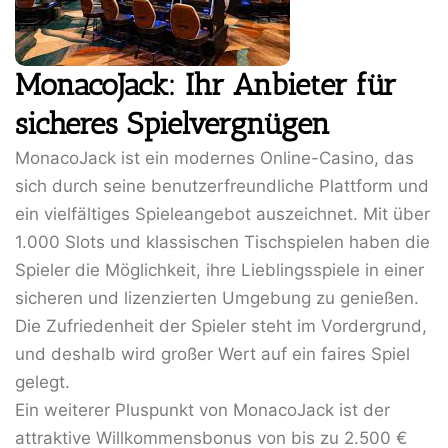
MonacoJack: Ihr Anbieter für
sicheres Spielvergnügen
MonacoJack ist ein modernes Online-Casino, das
sich durch seine benutzerfreundliche Plattform und
ein vielfältiges Spieleangebot auszeichnet. Mit über
1.000 Slots und klassischen Tischspielen haben die
Spieler die Möglichkeit, ihre Lieblingsspiele in einer
sicheren und lizenzierten Umgebung zu genießen.
Die Zufriedenheit der Spieler steht im Vordergrund,
und deshalb wird großer Wert auf ein faires Spiel
gelegt.
Ein weiterer Pluspunkt von MonacoJack ist der
attraktive Willkommensbonus von bis zu 2.500 €