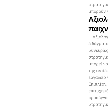
στρατηγικ
μπορούν ν
Αξιο
παιχν
Η αξιολό
διδάγματ
συνεδρίες
στρατηγικ
μπορεί ν
της αντίδ
εργαλείο 
Επιπλέον
επιτυχημέ
προσέγγισ
στρατηγικ