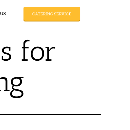
 US
CATERING SERVICE
s for
ng