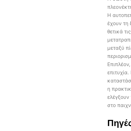
πλεονέκτ
Η αυτοπεπ
έχουν τη 
θετικά τι
μετατραπε
μεταξύ πί
περιορισμ
Επιπλέον,
επιτυχία.
καταστάσε
η πρακτικ
ελέγξουν 
στο παιχνί
Πηγές