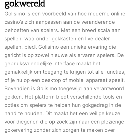
gokwereld
Golisimo is een voorbeeld van hoe moderne online
casino’s zich aanpassen aan de veranderende
behoeften van spelers. Met een breed scala aan
spellen, waaronder gokkasten en live dealer
spellen, biedt Golisimo een unieke ervaring die
gericht is op zowel nieuwe als ervaren spelers. De
gebruiksvriendelijke interface maakt het
gemakkelijk om toegang te krijgen tot alle functies,
of je nu op een desktop of mobiel apparaat speelt.
Bovendien is Golisimo toegewijd aan verantwoord
gokken. Het platform biedt verschillende tools en
opties om spelers te helpen hun gokgedrag in de
hand te houden. Dit maakt het een veilige keuze
voor diegenen die op zoek zijn naar een plezierige
gokervaring zonder zich zorgen te maken over