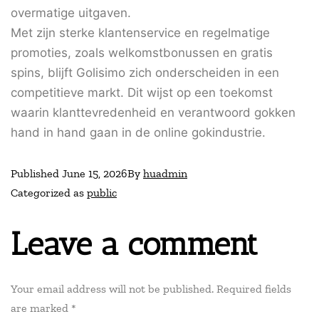
overmatige uitgaven.
Met zijn sterke klantenservice en regelmatige
promoties, zoals welkomstbonussen en gratis
spins, blijft Golisimo zich onderscheiden in een
competitieve markt. Dit wijst op een toekomst
waarin klanttevredenheid en verantwoord gokken
hand in hand gaan in de online gokindustrie.
Published
June 15, 2026
By
huadmin
Categorized as
public
Leave a comment
Your email address will not be published.
Required fields
are marked
*