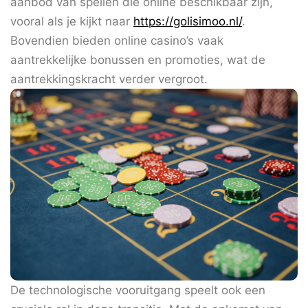
aanbod van spellen die online beschikbaar zijn,
vooral als je kijkt naar
https://golisimoo.nl/
.
Bovendien bieden online casino’s vaak
aantrekkelijke bonussen en promoties, wat de
aantrekkingskracht verder vergroot.
De technologische vooruitgang speelt ook een