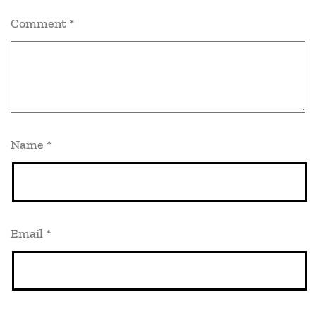
Comment
*
Name
*
Email
*