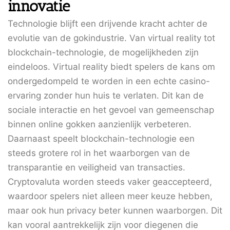
innovatie
Technologie blijft een drijvende kracht achter de
evolutie van de gokindustrie. Van virtual reality tot
blockchain-technologie, de mogelijkheden zijn
eindeloos. Virtual reality biedt spelers de kans om
ondergedompeld te worden in een echte casino-
ervaring zonder hun huis te verlaten. Dit kan de
sociale interactie en het gevoel van gemeenschap
binnen online gokken aanzienlijk verbeteren.
Daarnaast speelt blockchain-technologie een
steeds grotere rol in het waarborgen van de
transparantie en veiligheid van transacties.
Cryptovaluta worden steeds vaker geaccepteerd,
waardoor spelers niet alleen meer keuze hebben,
maar ook hun privacy beter kunnen waarborgen. Dit
kan vooral aantrekkelijk zijn voor diegenen die