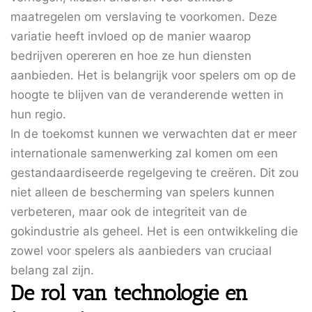
maatregelen om verslaving te voorkomen. Deze
variatie heeft invloed op de manier waarop
bedrijven opereren en hoe ze hun diensten
aanbieden. Het is belangrijk voor spelers om op de
hoogte te blijven van de veranderende wetten in
hun regio.
In de toekomst kunnen we verwachten dat er meer
internationale samenwerking zal komen om een
gestandaardiseerde regelgeving te creëren. Dit zou
niet alleen de bescherming van spelers kunnen
verbeteren, maar ook de integriteit van de
gokindustrie als geheel. Het is een ontwikkeling die
zowel voor spelers als aanbieders van cruciaal
belang zal zijn.
De rol van technologie en