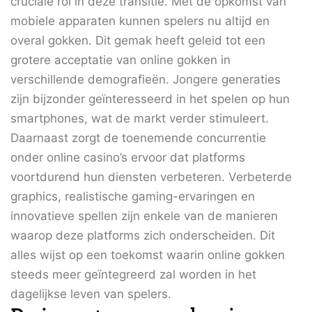
cruciale rol in deze transitie. Met de opkomst van
mobiele apparaten kunnen spelers nu altijd en
overal gokken. Dit gemak heeft geleid tot een
grotere acceptatie van online gokken in
verschillende demografieën. Jongere generaties
zijn bijzonder geïnteresseerd in het spelen op hun
smartphones, wat de markt verder stimuleert.
Daarnaast zorgt de toenemende concurrentie
onder online casino’s ervoor dat platforms
voortdurend hun diensten verbeteren. Verbeterde
graphics, realistische gaming-ervaringen en
innovatieve spellen zijn enkele van de manieren
waarop deze platforms zich onderscheiden. Dit
alles wijst op een toekomst waarin online gokken
steeds meer geïntegreerd zal worden in het
dagelijkse leven van spelers.